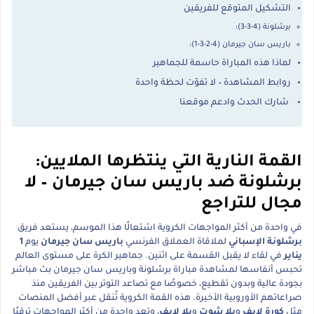
التشكيل المتوقع للفريقين
برشلونة (4-3-3):
باريس سان جيرمان (4-2-3-1):
لماذا هذه المباراة حاسمة للجماهير
روابط المشاهدة – لا تفوّت لحظة واحدة
شارك الحدث وادعم موقعنا
القمة النارية التي ينتظرها الملايين:
برشلونة ضد باريس سان جيرمان – لا
مجال للتراجع
في واحدة من أكثر المواجهات الكروية اشتعالًا هذا الموسم، يستعد فريق
برشلونة الإسباني
لملاقاة العملاق الفرنسي
باريس سان جيرمان
يوم
1
يناير
في لقاء لا يقبل القسمة على اثنين. جماهير الكرة على مستوى العالم
تحبس أنفاسها لمشاهدة مباراة برشلونة وباريس سان جيرمان بث مباشر
بجودة عالية وبدون تقطيع، خصوصًا مع تصاعد التوتر بين الفريقين منذ
صراعاتهم الأوروبية الأخيرة. هذه القمة الكروية تُنقل عبر أفضل المنصات
مثل
كورة لايف
و
يلا شوت
و
يلا لايف
، وتعد واحدة من أكثر المواجهات ترقبًا