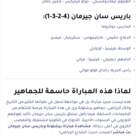
الهجوم: ليفاندوفسكي – جواو فيليكس – لامين يامال
باريس سان جيرمان (4-2-3-1):
الحارس: دوناروما
الدفاع: حكيمي – ماركينيوس – سكرينيار – مينديز
الوسط: فيتينيا – أوغارتي
أمامهم: ديمبيلي – فيتينيا – مبابي
رأس الحربة: راندال كولو مواني
لماذا هذه المباراة حاسمة للجماهير
هذه ليست مجرد مباراة، بل هي مواجهة تحمل في طياتها الكثير من التاريخ
والثأر الرياضي. جماهير برشلونة ترى في هذه المباراة فرصة للانتقام من
الإقصاءات السابقة، فيما يأمل عشاق باريس سان جيرمان تأكيد تفوقهم
الأوروبي في السنوات الأخيرة. الأجواء في كتالونيا مشتعلة، والتعصب
الكروي في أعلى درجاته.
مشاهدة مباراة برشلونة وباريس سان جيرمان
بث مباشر
أصبحت حديث الشارع الرياضي!