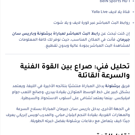
beIN Sports HD 1
قناة يلا لايف Yalla Live
روابط البث المباشر عبر كورة لايف و يلا شوت
إن كنت تبحث عن
رابط البث المباشر لمباراة برشلونة وباريس سان
جيرمان
، فأنت في المكان المناسب، حيث نوفر لك كافة المعلومات
لمشاهدة البث المباشر بجودة عالية وبدون تقطيع.
تحليل فني: صراع بين القوة الفنية
والسرعة القاتلة
فريق
برشلونة
يدخل المباراة منتشيًا بنتائجه الأخيرة في الليغا، ويعتمد
بشكل كبير على خط الوسط المتوازن بقيادة
بيدري
، وصانع اللعب
جواو
فيليكس
. بينما يعتمد
تشافي
على أسلوب الاستحواذ والسيطرة.
في الجهة الأخرى، يدخل باريس سان جيرمان المباراة بسلاح السرعة
والمهارات الفردية، بقيادة النجم
كيليان مبابي
، والمدرب
لويس إنريكي
يعرف
جيدًا كيف يتعامل مع دفاعات برشلونة بفضل خبرته الطويلة.