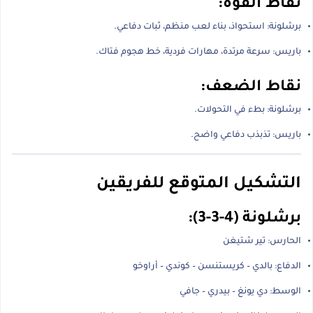
نقاط القوة:
برشلونة: استحواذ، بناء لعب منظم، ثبات دفاعي.
باريس: سرعة مرتدة، مهارات فردية، خط هجوم فتاك.
نقاط الضعف:
برشلونة: بطء في التحولات.
باريس: تذبذب دفاعي واضح.
التشكيل المتوقع للفريقين
برشلونة (4-3-3):
الحارس: تير شتيغن
الدفاع: بالدي – كريستنسن – كوندي – أراوخو
الوسط: دي يونغ – بيدري – جافي