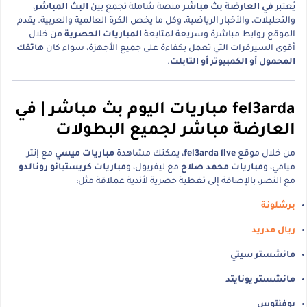
يُعتبر
في العارضة بث مباشر
منصة شاملة تجمع بين
البث المباشر
،
والتحليلات، والأخبار الرياضية، وكل ما يخص الكرة العالمية والعربية. يقدم
الموقع روابط مباشرة وسريعة لمتابعة
المباريات الحصرية
من خلال
أقوى السيرفرات التي تعمل بكفاءة على جميع الأجهزة، سواء كان
هاتفك
المحمول أو الكمبيوتر أو التابلت
.
fel3arda مباريات اليوم بث مباشر | في
العارضة مباشر لجميع البطولات
من خلال موقع
fel3arda live
، يمكنك مشاهدة
مباريات ميسي
مع إنتر
ميامي، و
مباريات محمد صلاح
مع ليفربول، و
مباريات كريستيانو رونالدو
مع النصر، بالإضافة إلى تغطية حصرية لأندية عملاقة مثل:
برشلونة
ريال مدريد
مانشستر سيتي
مانشستر يونايتد
يوفنتوس