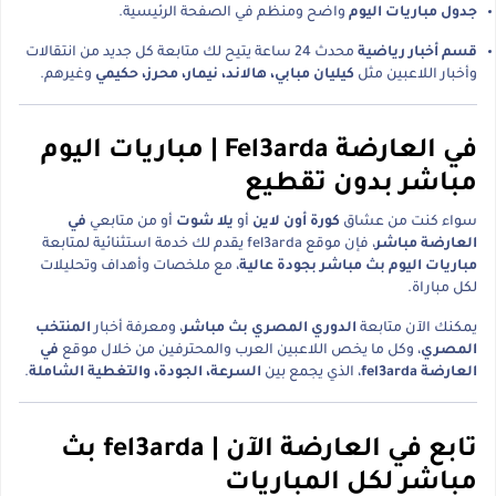
جدول مباريات اليوم
واضح ومنظم في الصفحة الرئيسية.
قسم أخبار رياضية
محدث 24 ساعة يتيح لك متابعة كل جديد من انتقالات
وأخبار اللاعبين مثل
كيليان مبابي، هالاند، نيمار، محرز، حكيمي
وغيرهم.
في العارضة Fel3arda | مباريات اليوم
مباشر بدون تقطيع
سواء كنت من عشاق
كورة أون لاين
أو
يلا شوت
أو من متابعي
في
العارضة مباشر
، فإن موقع fel3arda يقدم لك خدمة استثنائية لمتابعة
مباريات اليوم بث مباشر بجودة عالية
، مع ملخصات وأهداف وتحليلات
لكل مباراة.
يمكنك الآن متابعة
الدوري المصري بث مباشر
، ومعرفة أخبار
المنتخب
المصري
، وكل ما يخص اللاعبين العرب والمحترفين من خلال موقع
في
العارضة fel3arda
، الذي يجمع بين
السرعة، الجودة، والتغطية الشاملة
.
تابع في العارضة الآن | fel3arda بث
مباشر لكل المباريات