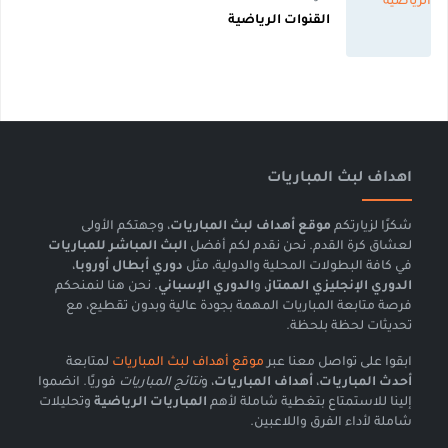
القنوات الرياضية
اهداف لبث المباريات
شكرًا لزيارتكم
موقع أهداف لبث المباريات
، وجهتكم الأولى
لعشاق كرة القدم. نحن نقدم لكم أفضل
البث المباشر للمباريات
في كافة البطولات المحلية والدولية، مثل
دوري أبطال أوروبا
،
الدوري الإنجليزي الممتاز
، و
الدوري الإسباني
. نحن هنا لنمنحكم
فرصة متابعة المباريات المهمة بجودة عالية وبدون تقطيع، مع
تحديثات لحظة بلحظة.
ابقوا على تواصل معنا عبر
موقع أهداف لبث المباريات
لمتابعة
أحدث المباريات
،
أهداف المباريات
، و
نتائج المباريات
فوريًا. انضموا
إلينا للاستمتاع بتغطية شاملة لأهم
المباريات الرياضية
وتحليلات
شاملة لأداء الفرق واللاعبين.