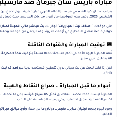
مباراة باريس سان جيرمان ضد مارسيليا 
يترقب عشاق كرة القدم في فرنسا والعالم العربي مباراة نارية اليوم تجمع بين
الفرنسي 2025
. وتعد هذه المواجهة من أقوى مباريات الموسم، حيث تحمل في طيا
على موقعك
"اهداف لبث المباريات"
نوفر لك
بث مباشر عالي الجودة لمبار
خوادم خاصة لتفادي التقطيع في أوقات الذروة. وهذا يجعل من موقعنا وجهتك ا
📅 توقيت المباراة والقنوات الناقلة
تُقام المباراة اليوم الأحد في تمام الساعة
10:00 مساءً بتوقيت مكة المكرمة
،
4K
بتعليق عربي مميز.
لكن إذا كنت تبحث عن بث مجاني بدون تقطيع، فستجده لدينا عبر
اهداف لبث ا
FHD).
أجواء ما قبل المباراة – صراع النقاط والهيبة
المباراة ليست فقط لحصد النقاط، بل تمثل
كلاسيكو فرنسا
بكل ما تحمله ال
لكسر العقدة وتسجيل انتصار تاريخي يعيده للمنافسة على اللقب.
وجود نجوم بحجم
كيليان مبابي، حكيمي، دوناروما
من جهة، و
أوباميانغ، فيرا
العالم.