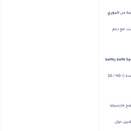
سمة من
الدوري
نت، مع دعم
beIN Sp
و
beIN
، حيث يتم تحديث روابط البث أولاً بأول قبل بداية اللقاء، مع خيارات متعددة (SD / HD /
مح مارسيليا
لايين حول