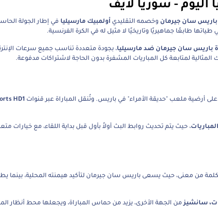
اليوم - سوريا لايف
باريس سان جيرمان
وخصمه التقليدي
أولمبيك مارسيليا
في إطار الجولة الحا
تها طابعًا جماهيريًا وتاريخيًا لا مثيل له في الكرة الفرنسية.
اة باريس سان جيرمان ضد مارسيليا
، بجودة متعددة تناسب جميع سرعات الإنتر
لمثالية لمتابعة كل المباريات المشفرة بدون الحاجة لاشتراكات مدفوعة.
 على أرضية ملعب "حديقة الأمراء" في باريس. وتُنقل المباراة عبر قنوات
orts HD1
لمباريات
كلمة من معنى، حيث يسعى باريس سان جيرمان لتأكيد هيمنته المحلية، بينما يط
توت، سانشيز
من الجهة الأخرى، يزيد من حماس المباراة، ويجعلها محط أنظار الم