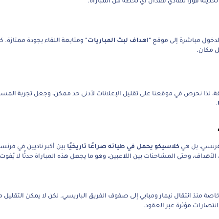
تحديثه فورًا لتفادي فقدان أي لحظة من المباراة.
الدخول مباشرة إلى موقع
"اهداف لبث المباريات"
ومتابعة اللقاء بجودة ممتازة. كما
 مكان.
بثقة، لذا نحرص في موقعنا على تقليل الإعلانات لأدنى حد ممكن، وجعل تجربة المست
.
فرنسي، بل هي
كلاسيكو يحمل في طياته صراعًا تاريخيًا
بين أكبر ناديين في فرنسا
 الأهداف، وحتى المشاحنات بين اللاعبين، وهو ما يجعل هذه المباراة حدثًا لا يُفوت.
اصة منذ انتقال نيمار ومبابي إلى صفوف الفريق الباريسي. لكن لا يمكن التقليل
نتصارات مؤثرة عبر العقود.