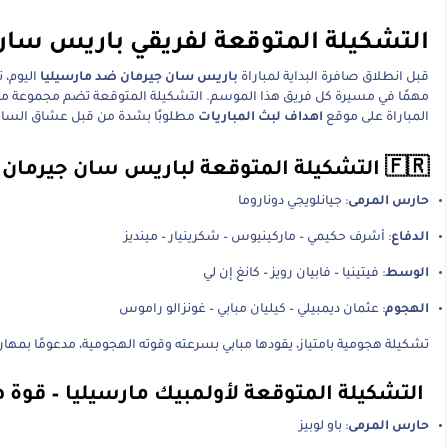
التشكيلة المتوقعة لفريقي باريس سان جير
قبل انطلاق صافرة البداية لمباراة
باريس سان جيرمان ضد مارسيليا
اليوم، 
مهمًا في مسيرة كل فريق هذا الموسم. التشكيلة المتوقعة تضم مجموعة من ا
المباراة على موقع
اهداف لبث المباريات
مطلوبًا بشدة من قبل عشاق الساح
🇫🇷 التشكيلة المتوقعة لباريس سان جيرمان – مدججة بالنجوم
حارس المرمى
: جيانلويجي دوناروما
الدفاع
: أشرف حكيمي – ماركينيوس – شكرينيار – مينديز
الوسط
: فيتينيا – فابيان رويز – كانغ إن لي
الهجوم
: عثمان ديمبيلي – كيليان مبابي – غونزالو راموس
تشكيلة هجومية بامتياز، يقودها مبابي بسرعته وقوته الهجومية، مدعومًا بمهار
التشكيلة المتوقعة لأولمبيك مارسيليا – قوة
حارس المرمى
: باو لوبيز