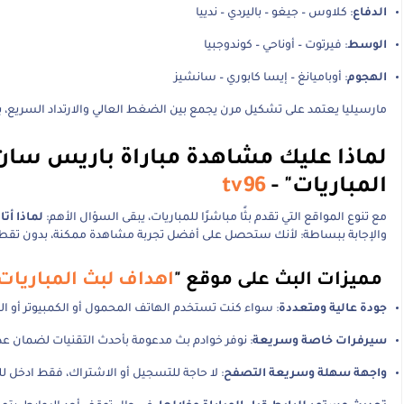
الدفاع
: كلاوس – جيغو – باليردي – ندييا
الوسط
: فيرتوت – أوناحي – كوندوجبيا
الهجوم
: أوباميانغ – إيسا كابوري – سانشيز
مارسيليا يعتمد على تشكيل مرن يجمع بين الضغط العالي والارتداد السريع، بو
لماذا عليك مشاهدة مباراة باريس سان
المباريات" -
tv96
مع تنوع المواقع التي تقدم بثًا مباشرًا للمباريات، يبقى السؤال الأهم:
لماذا أت
والإجابة ببساطة: لأنك ستحصل على أفضل تجربة مشاهدة ممكنة، بدون تقطيع،
مميزات البث على موقع "
اهداف لبث المباريات
جودة عالية ومتعددة
: سواء كنت تستخدم الهاتف المحمول أو الكمبيوتر أو التلفاز الذكي، نوفر لك بثًا بجودة D، HD
سيرفرات خاصة وسريعة
: نوفر خوادم بث مدعومة بأحدث التقنيات لضمان ع
واجهة سهلة وسريعة التصفح
: لا حاجة للتسجيل أو الاشتراك، فقط ادخل ل