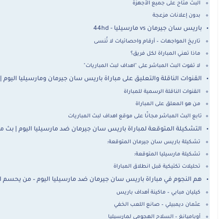
البث متاح على جميع الأجهزة
بدون إعلانات مزعجة
باريس سان جيرمان vs مارسيليا - 44hd
تاريخ المواجهات – أرقام واحصائيات لا تُنسى
ماذا تعني المباراة لكل فريق؟
لا تفوت البث المباشر على "اهداف لبث المباريات"
القنوات الناقلة والتعليق على مباراة باريس سان جيرمان ومارسيليا اليوم |
القنوات الناقلة الرسمية للمباراة
من هو المعلق على المباراة
تابع البث المباشر مجانًا على موقع اهداف لبث المباريات
التشكيلة المتوقعة لمباراة باريس سان جيرمان ضد مارسيليا اليوم | بث م
تشكيلة باريس سان جيرمان المتوقعة:
تشكيلة مارسيليا المتوقعة:
تحليلات تكتيكية قبل انطلاق المباراة
هم النجوم في مباراة باريس سان جيرمان ضد مارسيليا اليوم – من يحسم 
كيليان مبابي – ماكينة أهداف باريس
عثمان ديمبيلي – صانع اللعب الخفي
أوباميانغ – السلاح الهجومي لمارسيليا