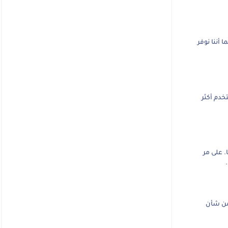
 أننا نوفر
خدم أكثر
. على مر
 من شأن