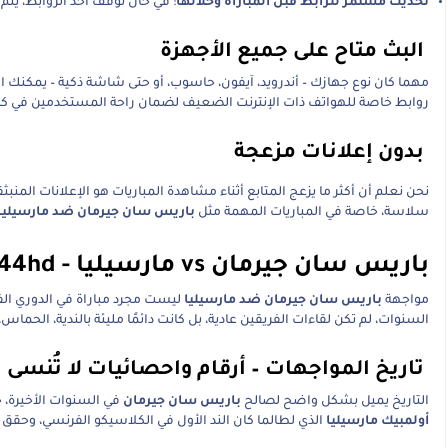
تحديث مستمر للرابط قبل المباراة وخلالها
: في حال توقف أحد الروابط، يتم 
البث متاح على جميع الأجهزة
مهما كان نوع جهازك – أندرويد، آيفون، حاسوب، أو حتى شاشة ذكية – يمكنك 
روابط خاصة للهواتف ذات الإنترنت الضعيف لضمان راحة المستخدمين في كل
بدون إعلانات مزعجة
نحن نعلم أن أكثر ما يزعج المتابع أثناء مشاهدة المباريات هو الإعلانات المن
سلاسة، خاصة في المباريات المهمة مثل
باريس سان جيرمان ضد مارسيليا
باريس سان جيرمان vs مارسيليا - 44hd
مواجهة
باريس سان جيرمان ضد مارسيليا
ليست مجرد مباراة في الدوري ال
السنوات، لم تكن لقاءات الفريقين عادية، بل كانت دائمًا مليئة بالندية، الحماس،
تاريخ المواجهات – أرقام واحصائيات لا تُنسى
التاريخ يميل بشكل واضح لصالح
باريس سان جيرمان
في السنوات الأخيرة، خ
أولمبيك مارسيليا
الذي لطالما كان الند الأول في الكلاسيكو الفرنسي، وحقق ا