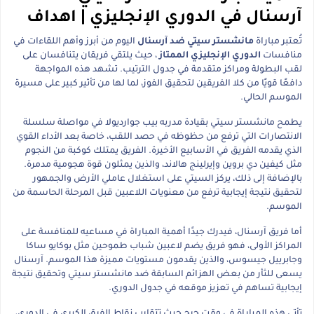
آرسنال في الدوري الإنجليزي | اهداف
تُعتبر مباراة
مانشستر سيتي ضد آرسنال
اليوم من أبرز وأهم اللقاءات في
منافسات
الدوري الإنجليزي الممتاز
، حيث يلتقي فريقان يتنافسان على
لقب البطولة ومراكز متقدمة في جدول الترتيب. تشهد هذه المواجهة
دافعًا قويًا من كلا الفريقين لتحقيق الفوز، لما لها من تأثير كبير على مسيرة
الموسم الحالي.
يطمح مانشستر سيتي بقيادة مدربه بيب جوارديولا في مواصلة سلسلة
الانتصارات التي ترفع من حظوظه في حصد اللقب، خاصة بعد الأداء القوي
الذي يقدمه الفريق في الأسابيع الأخيرة. الفريق يمتلك كوكبة من النجوم
مثل كيفين دي بروين وإيرلينج هالاند، والذين يمثلون قوة هجومية مدمرة.
بالإضافة إلى ذلك، يركز السيتي على استغلال عاملي الأرض والجمهور
لتحقيق نتيجة إيجابية ترفع من معنويات اللاعبين قبل المرحلة الحاسمة من
الموسم.
أما فريق آرسنال، فيدرك جيدًا أهمية المباراة في مساعيه للمنافسة على
المراكز الأولى، فهو فريق يضم لاعبين شباب طموحين مثل بوكايو ساكا
وجابرييل جيسوس، والذين يقدمون مستويات مميزة هذا الموسم. آرسنال
يسعى للثأر من بعض الهزائم السابقة ضد مانشستر سيتي وتحقيق نتيجة
إيجابية تساهم في تعزيز موقعه في جدول الدوري.