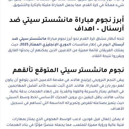
شيء ممكنًا في كرة القدم، مما يجعل المباراة مليئة بالإثارة والتشويق.
أبرز نجوم مباراة مانشستر سيتي ضد
آرسنال – اهداف
تتجه أنظار عشاق كرة القدم نحو أبرز نجوم مباراة
مانشستر سيتي ضد
آرسنال
اليوم في إطار منافسات
الدوري الإنجليزي الممتاز 2025
، حيث
يمتلك الفريقان قائمة مميزة من اللاعبين الذين يمكنهم أن يحدثوا الفارق
ويقرروا نتيجة اللقاء.
نجوم مانشستر سيتي المتوقع تألقهم
يبقى النجم النرويجي إيرلينج هالاند في مقدمة اللاعبين الذين يتوقع أن يكون
لهم دور بارز في المباراة. هالاند، الذي أثبت نفسه كأحد أفضل المهاجمين
في العالم، يمتاز بالسرعة والقوة والقدرة على إنهاء الهجمات بدقة عالية.
بجانب هالاند، يظل كيفين دي بروين المحرك الأساسي لخط وسط السيتي،
حيث يتميز بصناعته للفرص وتمريراته الحاسمة التي تساهم في تسجيل
الأهداف.
لا يمكن إغفال فيل فودين، لاعب الوسط الهجومي الذي يمتاز بمهارات
فنية عالية ورؤية مميزة للملعب، مما يجعله عنصرًا مؤثرًا في بناء الهجمات