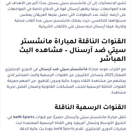
تشير الإحصائيات إلى أن مانشستر سيتي يسجل عددًا أكبر من الأهداف في
هذه المواجهات، بينما يظهر آرسنال قوة في الدفاع خاصة في المواجهات
على أرضه. أيضًا، عدد البطولات التي حصل عليها الفريقان يعكس
مستواهما التنافسي، حيث يمتلك مانشستر سيتي عدة ألقاب محلية
وقارية، فيما آرسنال لديه سجل غني بالألقاب التاريخية.
القنوات الناقلة لمباراة مانشستر
سيتي ضد آرسنال – مشاهده البث
المباشر
مع اقتراب موعد مباراة
مانشستر سيتي ضد آرسنال
في الدوري الإنجليزي
الممتاز 2025، يتساءل الكثيرون عن القنوات الرسمية والبث المباشر الذي
يمكنهم من مشاهدة اللقاء بجودة عالية وبدون تقطيع. من المهم معرفة
القنوات الناقلة الرسمية لتجنب المشكلات القانونية وضمان أفضل تجربة
مشاهدة.
القنوات الرسمية الناقلة
تنقل مباراة مانشستر سيتي وآرسنال حصريًا عبر قنوات
beIN Sports
في
الشرق الأوسط وشمال أفريقيا، وهي القناة الرسمية المعتمدة لبث
مباريات الدوري الإنجليزي. تقدم beIN Sports جودة بث عالية الدقة،