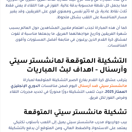
تأتي هذه المباراة في وقت حرج حيث تتقارب نقاط الفرق الكبرى في الدوري،
مما يجعل كل نقطة محسوبة بدقة عالية. الفوز في هذا اللقاء لا يعني فقط
ثلاث نقاط عادية، بل له تأثير نفسي ومعنوي قوي على الفريقين، وقد يغير
مسار المنافسة على اللقب بشكل ملحوظ.
كما أن هذه المباراة تجذب اهتمام ملايين المشاهدين حول العالم بسبب
شهرة الفريقين وتاريخ مواجهاتهما العريق، ما يجعلها مناسبة لا تفوت
لعشاق كرة القدم الذين يرغبون في متابعة أفضل المستويات وأقوى
المنافسات.
التشكيلة المتوقعة لمانشستر سيتي
وآرسنال - اهداف لبث المباريات
يترقب عشاق كرة القدم بفارغ الصبر التشكيلة المتوقعة لمباراة
مانشستر سيتي ضد آرسنال
اليوم ضمن منافسات
الدوري الإنجليزي
الممتاز 2025
، حيث تلعب التشكيلة دورًا محوريًا في تحديد مجريات اللقاء
وفرص الفوز لكل فريق.
تشكيلة مانشستر سيتي المتوقعة
بيب جوارديولا مدرب مانشستر سيتي يميل إلى اللعب بأسلوب تكتيكي
يعتمد على الاستحواذ والضغط العالي، ومن المتوقع أن يدفع بالتشكيلة