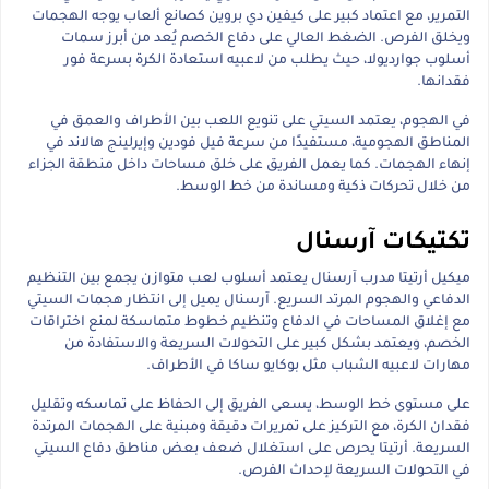
التمرير، مع اعتماد كبير على كيفين دي بروين كصانع ألعاب يوجه الهجمات
ويخلق الفرص. الضغط العالي على دفاع الخصم يُعد من أبرز سمات
أسلوب جوارديولا، حيث يطلب من لاعبيه استعادة الكرة بسرعة فور
فقدانها.
في الهجوم، يعتمد السيتي على تنويع اللعب بين الأطراف والعمق في
المناطق الهجومية، مستفيدًا من سرعة فيل فودين وإيرلينج هالاند في
إنهاء الهجمات. كما يعمل الفريق على خلق مساحات داخل منطقة الجزاء
من خلال تحركات ذكية ومساندة من خط الوسط.
تكتيكات آرسنال
ميكيل أرتيتا مدرب آرسنال يعتمد أسلوب لعب متوازن يجمع بين التنظيم
الدفاعي والهجوم المرتد السريع. آرسنال يميل إلى انتظار هجمات السيتي
مع إغلاق المساحات في الدفاع وتنظيم خطوط متماسكة لمنع اختراقات
الخصم، ويعتمد بشكل كبير على التحولات السريعة والاستفادة من
مهارات لاعبيه الشباب مثل بوكايو ساكا في الأطراف.
على مستوى خط الوسط، يسعى الفريق إلى الحفاظ على تماسكه وتقليل
فقدان الكرة، مع التركيز على تمريرات دقيقة ومبنية على الهجمات المرتدة
السريعة. أرتيتا يحرص على استغلال ضعف بعض مناطق دفاع السيتي
في التحولات السريعة لإحداث الفرص.