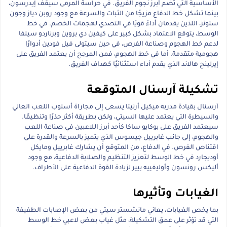
الأساسية التي تضم أبرز نجوم الفريق. في حراسة المرمى سيقف إيدرسون،
بينما تشكل خط الدفاع مزيجًا من الثبات والسرعة مع وجود روبن دياز وجون
ستونز، اللذين يقدمان أداءً قويًا في التصدي لهجمات الخصم. في خط
الوسط، يتوقع الاعتماد بشكل كبير على كيفين دي بروين وبرناردو سيلفا
لدعم خط الهجوم وصناعة الفرص، في حين سيتولى فيل فودين أدوارًا
هجومية متقدمة. أما في خط الهجوم، فمن المرجح أن يعتمد الفريق على
إيرلينج هالاند الذي يقدم أداء استثنائيًا كهداف الفريق.
تشكيلة آرسنال المتوقعة
آرسنال بقيادة مدربه ميكيل أرتيتا يسعى إلى مجاراة أسلوب اللعب العالي
والسيطرة التي يعتمد عليها السيتي، ولكن بطريقة أكثر حذرًا وتنظيمًا.
سيعتمد الفريق على بوكايو ساكا كأحد أبرز اللاعبين في صناعة اللعب
والهجوم، إلى جانب غابرييل جيسوس الذي يتميز بالسرعة والقدرة على
اقتناص الفرص. في الدفاع، من المتوقع أن يشارك غابرييل ومايكل
أوديجارد في خط الوسط لتعزيز التنظيم والصلابة الدفاعية، مع وجود
أليكس رونسون وأوليفييه بيير لزيادة القوة الدفاعية على الأطراف.
الغيابات وتأثيرها
بما يخص الغيابات، يعاني مانشستر سيتي من بعض الإصابات الطفيفة
التي قد تؤثر على عمق التشكيلة، مثل غياب بعض لاعبي خط الوسط