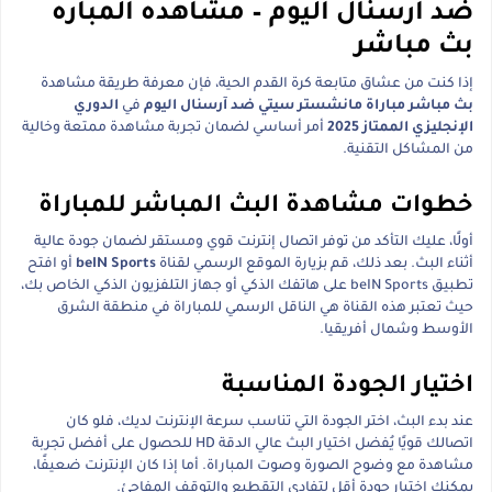
ضد آرسنال اليوم – مشاهده المباره
بث مباشر
إذا كنت من عشاق متابعة كرة القدم الحية، فإن معرفة طريقة مشاهدة
بث مباشر مباراة مانشستر سيتي ضد آرسنال اليوم
في
الدوري
الإنجليزي الممتاز 2025
أمر أساسي لضمان تجربة مشاهدة ممتعة وخالية
من المشاكل التقنية.
خطوات مشاهدة البث المباشر للمباراة
أولًا، عليك التأكد من توفر اتصال إنترنت قوي ومستقر لضمان جودة عالية
أثناء البث. بعد ذلك، قم بزيارة الموقع الرسمي لقناة
beIN Sports
أو افتح
تطبيق beIN Sports على هاتفك الذكي أو جهاز التلفزيون الذكي الخاص بك،
حيث تعتبر هذه القناة هي الناقل الرسمي للمباراة في منطقة الشرق
الأوسط وشمال أفريقيا.
اختيار الجودة المناسبة
عند بدء البث، اختر الجودة التي تناسب سرعة الإنترنت لديك، فلو كان
اتصالك قويًا يُفضل اختيار البث عالي الدقة HD للحصول على أفضل تجربة
مشاهدة مع وضوح الصورة وصوت المباراة. أما إذا كان الإنترنت ضعيفًا،
يمكنك اختيار جودة أقل لتفادي التقطيع والتوقف المفاجئ.