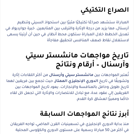
الصراع التكتيكي
المباراة ستشهد صراعًا تكتيكيًا مثيرًا بين استحواذ السيتي وتنظيم
آرسنال، مما يزيد من درجة الإثارة والترقب بين المتابعين. خبرة جوارديولا في
تعديل الخطط خلال المباراة ستكون محط أنظار، في حين أن أرتيتا يسعى
لاستغلال نقاط ضعف المنافس لتحقيق مفاجأة
تاريخ مواجهات مانشستر سيتي
وآرسنال – أرقام ونتائج
تُعتبر المواجهات بين
مانشستر سيتي وآرسنال
من أكثر اللقاءات إثارة
وتشويقًا في تاريخ
الدوري الإنجليزي الممتاز
، حيث تجمع بين فريقين لهما
تاريخ طويل وحافل بالمنافسة والإنجازات. يعود تاريخ المواجهات بين
الفريقين إلى عقود عدة، مع تبادل للانتصارات والإثارة التي تجعل كل لقاء
خاصًا ومميزًا لعشاق كرة القدم.
أبرز نتائج المواجهات السابقة
منذ بداية الدوري الإنجليزي في تسعينيات القرن الماضي، تواجه الفريقان
في أكثر من 50 مباراة رسمية على مستوى الدوري والكؤوس المحلية