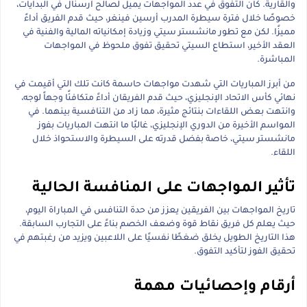
والقارية. كان التفوق في عدد المواجهات يميل لصالح آرسنال في البدايات،
خصوصًا خلال فترة سيطرة المدرب أرسين فينغر، حيث قدم الفريق أداءً
مميزًا. لكن مع تطور مانشستر سيتي وزيادة إمكانياته المالية والفنية في
العقد الأخير، استطاع السيتي تحقيق تفوق ملحوظ في المواجهات
المباشرة.
من أبرز المباريات التي شهدت مواجهات حاسمة كانت تلك التي أقيمت في
نهائي كأس الاتحاد الإنجليزي، حيث قدم الفريقان أداءً متكافئًا وجهاً لوجه،
وانتهت بعض اللقاءات بنتائج مثيرة، مما زاد من التنافسية بينهما. في
المواسم الأخيرة من الدوري الإنجليزي، غالبًا ما انتهت المباريات بفوز
مانشستر سيتي، خاصة بفضل قدرته على السيطرة والاستحواذ خلال
اللقاء.
تأثير المواجهات على المنافسة الحالية
تاريخ المواجهات بين الفريقين يعزز من حدة التنافس في المباراة اليوم،
حيث يعلم كل فريق نقاط قوة وضعف الخصم بناءً على التجارب السابقة.
هذا التاريخ الطويل يخلق ضغطًا نفسيًا على اللاعبين ويزيد من رغبتهم في
تحقيق الفوز لتأكيد التفوق.
أرقام وإحصائيات مهمة