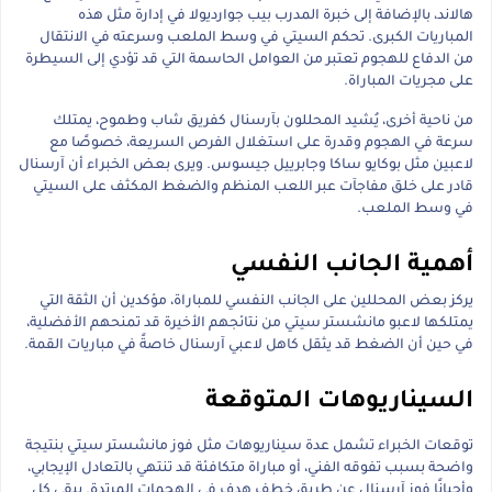
هالاند، بالإضافة إلى خبرة المدرب بيب جوارديولا في إدارة مثل هذه
المباريات الكبرى. تحكم السيتي في وسط الملعب وسرعته في الانتقال
من الدفاع للهجوم تعتبر من العوامل الحاسمة التي قد تؤدي إلى السيطرة
على مجريات المباراة.
من ناحية أخرى، يُشيد المحللون بآرسنال كفريق شاب وطموح، يمتلك
سرعة في الهجوم وقدرة على استغلال الفرص السريعة، خصوصًا مع
لاعبين مثل بوكايو ساكا وجابرييل جيسوس. ويرى بعض الخبراء أن آرسنال
قادر على خلق مفاجآت عبر اللعب المنظم والضغط المكثف على السيتي
في وسط الملعب.
أهمية الجانب النفسي
يركز بعض المحللين على الجانب النفسي للمباراة، مؤكدين أن الثقة التي
يمتلكها لاعبو مانشستر سيتي من نتائجهم الأخيرة قد تمنحهم الأفضلية،
في حين أن الضغط قد يثقل كاهل لاعبي آرسنال خاصةً في مباريات القمة.
السيناريوهات المتوقعة
توقعات الخبراء تشمل عدة سيناريوهات مثل فوز مانشستر سيتي بنتيجة
واضحة بسبب تفوقه الفني، أو مباراة متكافئة قد تنتهي بالتعادل الإيجابي،
وأحيانًا فوز آرسنال عن طريق خطف هدف في الهجمات المرتدة. يبقى كل