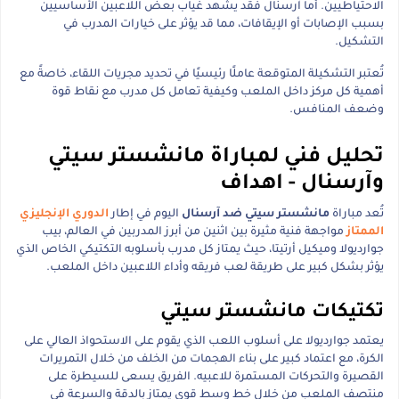
الاحتياطيين. أما آرسنال فقد يشهد غياب بعض اللاعبين الأساسيين
بسبب الإصابات أو الإيقافات، مما قد يؤثر على خيارات المدرب في
التشكيل.
تُعتبر التشكيلة المتوقعة عاملًا رئيسيًا في تحديد مجريات اللقاء، خاصةً مع
أهمية كل مركز داخل الملعب وكيفية تعامل كل مدرب مع نقاط قوة
وضعف المنافس.
تحليل فني لمباراة مانشستر سيتي
وآرسنال - اهداف
تُعد مباراة
مانشستر سيتي ضد آرسنال
اليوم في إطار
الدوري الإنجليزي
الممتاز
مواجهة فنية مثيرة بين اثنين من أبرز المدربين في العالم، بيب
جوارديولا وميكيل أرتيتا، حيث يمتاز كل مدرب بأسلوبه التكتيكي الخاص الذي
يؤثر بشكل كبير على طريقة لعب فريقه وأداء اللاعبين داخل الملعب.
تكتيكات مانشستر سيتي
يعتمد جوارديولا على أسلوب اللعب الذي يقوم على الاستحواذ العالي على
الكرة، مع اعتماد كبير على بناء الهجمات من الخلف من خلال التمريرات
القصيرة والتحركات المستمرة للاعبيه. الفريق يسعى للسيطرة على
منتصف الملعب من خلال خط وسط قوي يمتاز بالدقة والسرعة في