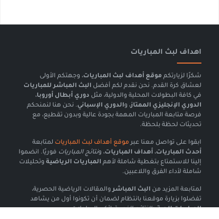
اهداف لبث المباريات
شكرًا لزيارتكم
موقع أهداف لبث المباريات
، وجهتكم الأولى
لعشاق كرة القدم. نحن نقدم لكم أفضل
البث المباشر للمباريات
في كافة البطولات المحلية والدولية، مثل
دوري أبطال أوروبا
،
الدوري الإنجليزي الممتاز
، و
الدوري الإسباني
. نحن هنا لنمنحكم
فرصة متابعة المباريات المهمة بجودة عالية وبدون تقطيع، مع
تحديثات لحظة بلحظة.
ابقوا على تواصل معنا عبر
موقع أهداف لبث المباريات
لمتابعة
أحدث المباريات
،
أهداف المباريات
، و
نتائج المباريات
فوريًا. انضموا
إلينا للاستمتاع بتغطية شاملة لأهم
المباريات الرياضية
وتحليلات
شاملة لأداء الفرق واللاعبين.
لمتابعة المزيد من
البث المباشر
والمقالات الرياضية الحصرية،
تفضلوا بزيارة موقعنا بانتظام لضمان أن تكونوا أول من يشاهد
المباريات الحية
و
النتائج الفورية
لأكبر البطولات.