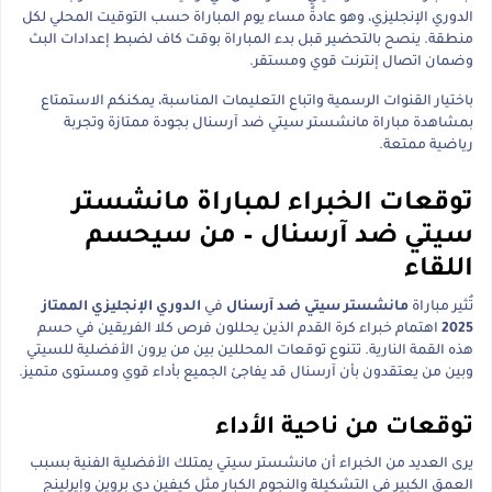
الدوري الإنجليزي، وهو عادةً مساء يوم المباراة حسب التوقيت المحلي لكل
منطقة. ينصح بالتحضير قبل بدء المباراة بوقت كاف لضبط إعدادات البث
وضمان اتصال إنترنت قوي ومستقر.
باختيار القنوات الرسمية واتباع التعليمات المناسبة، يمكنكم الاستمتاع
بمشاهدة مباراة مانشستر سيتي ضد آرسنال بجودة ممتازة وتجربة
رياضية ممتعة.
توقعات الخبراء لمباراة مانشستر
سيتي ضد آرسنال – من سيحسم
اللقاء
تُثير مباراة
مانشستر سيتي ضد آرسنال
في
الدوري الإنجليزي الممتاز
2025
اهتمام خبراء كرة القدم الذين يحللون فرص كلا الفريقين في حسم
هذه القمة النارية. تتنوع توقعات المحللين بين من يرون الأفضلية للسيتي
وبين من يعتقدون بأن آرسنال قد يفاجئ الجميع بأداء قوي ومستوى متميز.
توقعات من ناحية الأداء
يرى العديد من الخبراء أن مانشستر سيتي يمتلك الأفضلية الفنية بسبب
العمق الكبير في التشكيلة والنجوم الكبار مثل كيفين دي بروين وإيرلينج