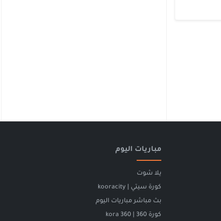
مباريات اليوم
يلا شوت
كورة سيتي | kooracity
بث مباشر مباريات اليوم
كورة 360 | kora 360