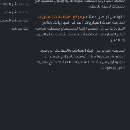
متابعة المباريات المهمة بجودة عالية وبدون تقطيع، مع
بث مباشر الزمالك
تحديثات لحظة بلحظة.
بث مباشر مصر
ابقوا على تواصل معنا عبر
موقع أهداف لبث المباريات
بث مباشر السعود
لمتابعة
أحدث المباريات
،
أهداف المباريات
، و
نتائج
المباريات
فوريًا. انضموا إلينا للاستمتاع بتغطية شاملة
بث مباشر
لأهم
المباريات الرياضية
وتحليلات شاملة لأداء الفرق
واللاعبين.
لمتابعة المزيد من
البث المباشر
والمقالات الرياضية
الحصرية، تفضلوا بزيارة موقعنا بانتظام لضمان أن
تكونوا أول من يشاهد
المباريات الحية
و
النتائج الفورية
لأكبر البطولات.