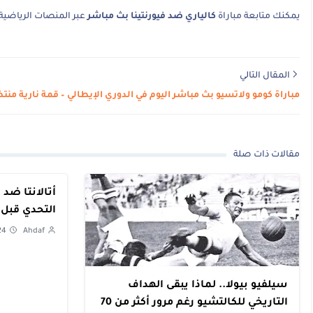
يمكنك متابعة مباراة
كالياري ضد فيورنتينا بث مباشر
عبر المنصات الرياضية 
المقال التالي
مباراة كومو ولاتسيو بث مباشر اليوم في الدوري الإيطالي – قمة نارية منت
مقالات ذات صلة
أتالانتا ضد 
التحدي قبل 
24
Ahdaf
سيلفيو بيولا.. لماذا يبقى الهداف
التاريخي للكالتشيو رغم مرور أكثر من 70