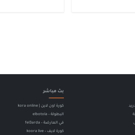
بث مباشر
ريد
كورة اون لاين | kora online
ة
البطولة – elbotola
في العارضة – fel3arda
كورة لايف – koora live