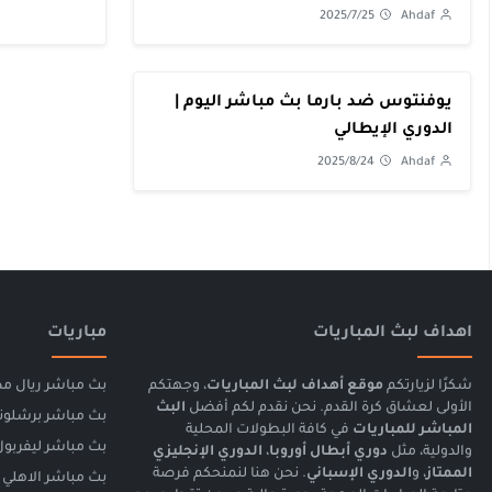
عامًا | كورة لايف
2025/7/25
Ahdaf
يوفنتوس ضد بارما بث مباشر اليوم |
الدوري الإيطالي
2025/8/24
Ahdaf
اهداف لبث المباريات
مباريات
شكرًا لزيارتكم
موقع أهداف لبث المباريات
، وجهتكم
بث مباشر ريال مد
الأولى لعشاق كرة القدم. نحن نقدم لكم أفضل
البث
بث مباشر برشلون
المباشر للمباريات
في كافة البطولات المحلية
بث مباشر ليفربول
والدولية، مثل
دوري أبطال أوروبا
،
الدوري الإنجليزي
الممتاز
، و
الدوري الإسباني
. نحن هنا لنمنحكم فرصة
بث مباشر الاهلي