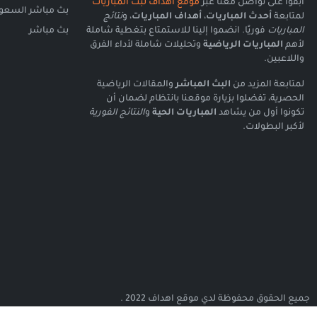
ابقوا على تواصل معنا عبر
موقع أهداف لبث المباريات
بث مباشر السعود
لمتابعة
أحدث المباريات
،
أهداف المباريات
، و
نتائج
المباريات
فوريًا. انضموا إلينا للاستمتاع بتغطية شاملة
بث مباشر
لأهم
المباريات الرياضية
وتحليلات شاملة لأداء الفرق
واللاعبين.
لمتابعة المزيد من
البث المباشر
والمقالات الرياضية
الحصرية، تفضلوا بزيارة موقعنا بانتظام لضمان أن
تكونوا أول من يشاهد
المباريات الحية
و
النتائج الفورية
لأكبر البطولات.
جميع الحقوق محفوظة لدي موقع اهداف 2022 .