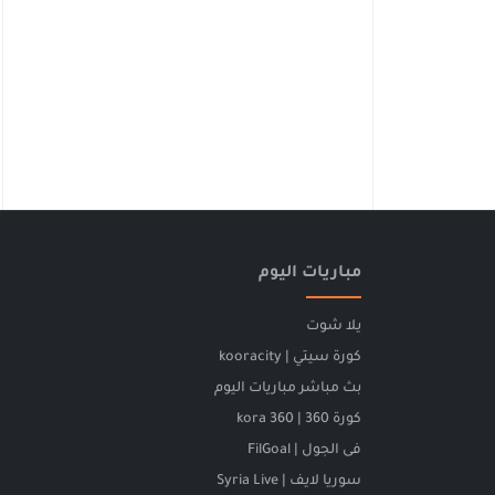
مباريات اليوم
يلا شوت
كورة سيتي | kooracity
بث مباشر مباريات اليوم
كورة 360 | kora 360
فى الجول | FilGoal
سوريا لايف | Syria Live