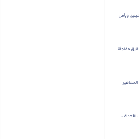
نيز. ويأمل
حقيق مفاجأة
الجماهير
 الأهداف،