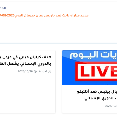
المق
هدف كيليان مبابي في مرمى ب
بالدوري الإسباني يشعل الك
2025/10/26
Ahdaf
يال بيتيس ضد أتلتيكو
2025/10/