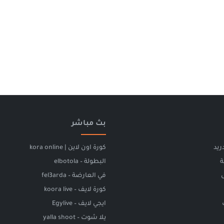
بث مباشر
ريد
كورة اون لاين | kora online
ة
البطولة – elbotola
في العارضة – fel3arda
كورة لايف – koora live
ايجي لايف – Egylive
يلا شوت – yalla shoot