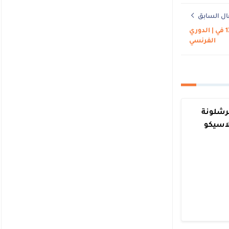
ال السابق
موعد مباراة نانت ضد باريس سان جيرمان اليوم 2025-08-17 في | الدوري
الفرنسي
رشلونة
لاسيكو