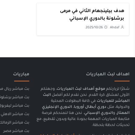
هدف بيلينجهام الثاني في مرمى
برشلونة بالدوري الإسباني
2025/10/26
Ahdaf
اهداف لبث المباريات
مباريات
شكرًا لزيارتكم
موقع أهداف لبث المباريات
، وجهتكم
بث مباشر ريال مد
الأولى لعشاق كرة القدم. نحن نقدم لكم أفضل
البث
بث مباشر برشلون
المباشر للمباريات
في كافة البطولات المحلية
بث مباشر ليفربول
والدولية، مثل
دوري أبطال أوروبا
،
الدوري الإنجليزي
الممتاز
، و
الدوري الإسباني
. نحن هنا لنمنحكم فرصة
بث مباشر الاهلي
متابعة المباريات المهمة بجودة عالية وبدون تقطيع، مع
بث مباشر الزمالك
تحديثات لحظة بلحظة.
بث مباشر مصر