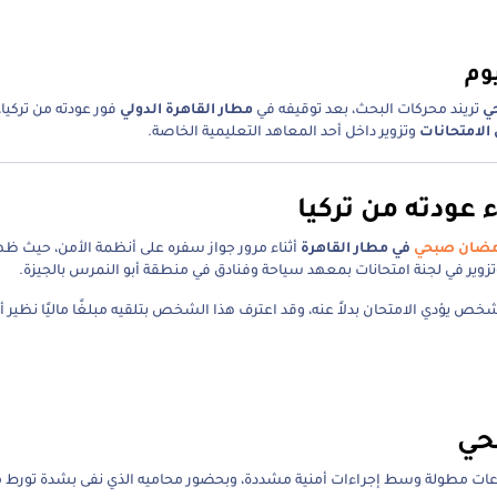
وم
ي
تريند محركات البحث، بعد توقيفه في
مطار القاهرة الدولي
فور عودته من تركيا، ت
لامتحانات
وتزوير داخل أحد المعاهد التعليمية الخاصة.
عودته من تركيا
مضان صبحي
في مطار القاهرة
أثناء مرور جواز سفره على أنظمة الأمن، حيث ظ
ير في لجنة امتحانات بمعهد سياحة وفنادق في منطقة أبو النمرس بالجيزة.
 يؤدي الامتحان بدلاً عنه، وقد اعترف هذا الشخص بتلقيه مبلغًا ماليًا نظير أد
حي
ت مطولة وسط إجراءات أمنية مشددة، وبحضور محاميه الذي نفى بشدة تورط م