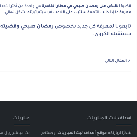
قضية
القبض على رمضان صبحي في مطار القاهرة
معرفة ما إذا كانت التهمة ستثبت على اللاعب أم سيتم تبرئته بشكل نهائي.
تابعونا لمعرفة كل جديد بخصوص
رمضان صبحي وقضيته في
مستقبله الكروي.
المقال التالي
بيراميدز,رمضان صبحي
اهداف لبث المباريات
مباريات
شكرًا لزيارتكم
موقع أهداف لبث المباريات
، وجهتكم
بث مباشر ريال مد