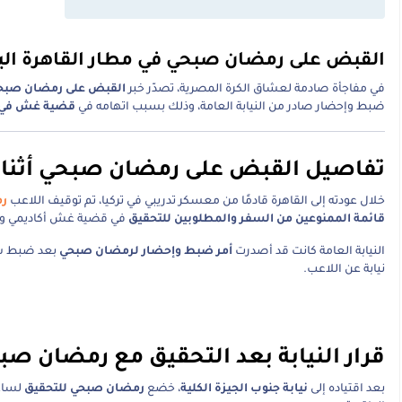
القبض على رمضان صبحي في مطار القاهرة الي
في مفاجأة صادمة لعشاق الكرة المصرية، تصدّر خبر
القبض على رمضان صبح
ضبط وإحضار صادر من النيابة العامة، وذلك بسبب اتهامه في
قضية غش في ا
تفاصيل القبض على رمضان صبحي أثناء 
خلال عودته إلى القاهرة قادمًا من معسكر تدريبي في تركيا، تم توقيف اللاعب
ر
قائمة الممنوعين من السفر والمطلوبين للتحقيق
في قضية غش أكاديمي وتزو
النيابة العامة كانت قد أصدرت
أمر ضبط وإحضار لرمضان صبحي
بعد ضبط شخص
نيابة عن اللاعب.
قرار النيابة بعد التحقيق مع رمضان صب
بعد اقتياده إلى
نيابة جنوب الجيزة الكلية
، خضع
رمضان صبحي للتحقيق
لساعا