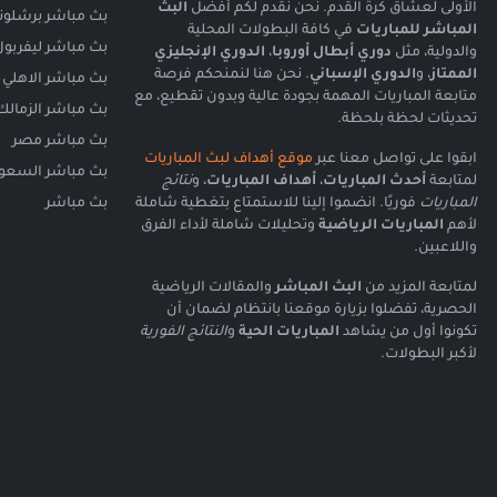
الأولى لعشاق كرة القدم. نحن نقدم لكم أفضل
البث
بث مباشر برشلون
المباشر للمباريات
في كافة البطولات المحلية
بث مباشر ليفربول
والدولية، مثل
دوري أبطال أوروبا
،
الدوري الإنجليزي
الممتاز
، و
الدوري الإسباني
. نحن هنا لنمنحكم فرصة
بث مباشر الاهلي
متابعة المباريات المهمة بجودة عالية وبدون تقطيع، مع
بث مباشر الزمالك
تحديثات لحظة بلحظة.
بث مباشر مصر
ابقوا على تواصل معنا عبر
موقع أهداف لبث المباريات
بث مباشر السعود
لمتابعة
أحدث المباريات
،
أهداف المباريات
، و
نتائج
المباريات
فوريًا. انضموا إلينا للاستمتاع بتغطية شاملة
بث مباشر
لأهم
المباريات الرياضية
وتحليلات شاملة لأداء الفرق
واللاعبين.
لمتابعة المزيد من
البث المباشر
والمقالات الرياضية
الحصرية، تفضلوا بزيارة موقعنا بانتظام لضمان أن
تكونوا أول من يشاهد
المباريات الحية
و
النتائج الفورية
لأكبر البطولات.