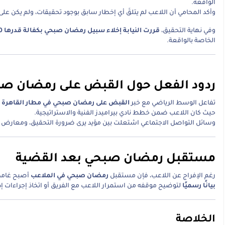
الواقعة.
وأكد المحامي أن اللاعب لم يتلقَ أي إخطار سابق بوجود تحقيقات، ولم يكن على
وفي نهاية التحقيق،
قررت النيابة إخلاء سبيل رمضان صبحي بكفالة قدرها 100 ألف جنيه مصري
الخاصة بالواقعة.
ردود الفعل حول القبض على رمضان ص
تفاعل الوسط الرياضي مع خبر
القبض على رمضان صبحي في مطار القاهرة
ب
حيث كان اللاعب ضمن خطط نادي بيراميدز الفنية والاستراتيجية.
وسائل التواصل الاجتماعي اشتعلت بين مؤيد يرى ضرورة التحقيق، ومعارض يرى 
مستقبل رمضان صبحي بعد القضية
رغم الإفراج عن اللاعب، فإن مستقبل
رمضان صبحي في الملاعب
أصبح غامضًا
بيانًا رسميًا
لتوضيح موقفه من استمرار اللاعب مع الفريق أو اتخاذ إجراءات إدا
الخلاصة