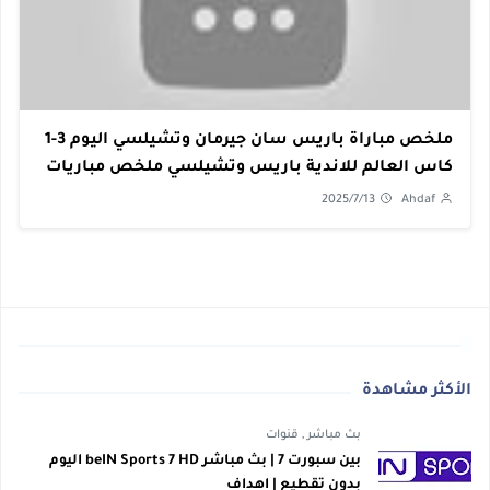
ملخص مباراة باريس سان جيرمان وتشيلسي اليوم 3-1
كاس العالم للاندية باريس وتشيلسي ملخص مباريات
اليوم | يلا لايف
2025/7/13
Ahdaf
الأكثر مشاهدة
بث مباشر
,
قنوات
بين سبورت 7 | بث مباشر beIN Sports 7 HD اليوم
بدون تقطيع | اهداف