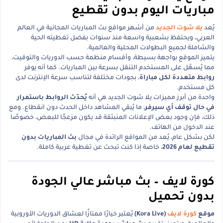
مباريات اليوم بدون تقطيع
يُعد
يلا شوت الجديد
من أشهر مواقع بث المباريات المجانية في العالم
العربي، ويحتفظ بشعبية واسعة منذ سنوات بفضل تغطيته الحية
والشاملة لجميع البطولات المحلية والعالمية.
يتميز الموقع بواجهة بسيطة، وأقسام منظمة حسب الدوريات والتوقيت،
مما يُسهّل على المستخدم التنقل بسرعة بين المباريات. كما أنه يوفر
روابط متعددة لكل مباراة
، بجودات مختلفة لتناسب سرعة الإنترنت لدى
كل مستخدم.
واحدة من أبرز مميزات يلا شوت الجديد هي أنه
يُحدّث الروابط باستمرار
في حال توقف أي سيرفر
، ما يُبقي المشاهد داخل الحدث دون انقطاع. ومع
ذلك، فإن وجود بعض الإعلانات المنبثقة قد يكون مزعجًا للبعض، خصوصًا
عند الدخول من الهاتف.
لكن بشكل عام، يُعد من المواقع الرائدة في مجال
بث المباريات بدون
تقطيع لعام 2026
، خاصة إذا كنت تبحث عن تغطية عربية كاملة.
كورة لايف – بث مباشر عالي الجودة
بدون تحميل
موقع
كورة لايف
(Kora Live)
يُعتبر خيارًا ممتازًا لعشاق الدوريات الأوروبية