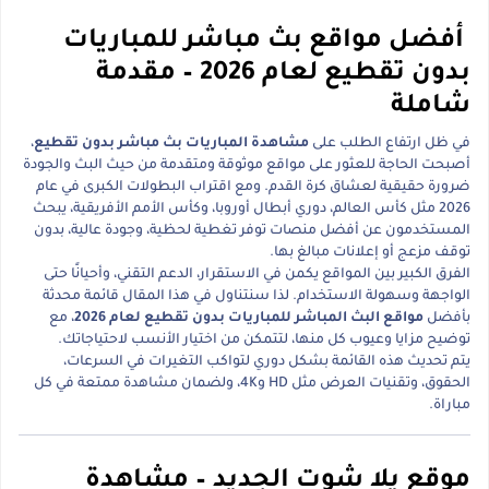
أفضل مواقع بث مباشر للمباريات
بدون تقطيع لعام 2026 – مقدمة
شاملة
في ظل ارتفاع الطلب على
مشاهدة المباريات بث مباشر بدون تقطيع
،
أصبحت الحاجة للعثور على مواقع موثوقة ومتقدمة من حيث البث والجودة
ضرورة حقيقية لعشاق كرة القدم. ومع اقتراب البطولات الكبرى في عام
2026 مثل كأس العالم، دوري أبطال أوروبا، وكأس الأمم الأفريقية، يبحث
المستخدمون عن أفضل منصات توفر تغطية لحظية، وجودة عالية، بدون
توقف مزعج أو إعلانات مبالغ بها.
الفرق الكبير بين المواقع يكمن في الاستقرار، الدعم التقني، وأحيانًا حتى
الواجهة وسهولة الاستخدام. لذا سنتناول في هذا المقال قائمة محدثة
بأفضل
مواقع البث المباشر للمباريات بدون تقطيع لعام 2026
، مع
توضيح مزايا وعيوب كل منها، لتتمكن من اختيار الأنسب لاحتياجاتك.
يتم تحديث هذه القائمة بشكل دوري لتواكب التغيرات في السرعات،
الحقوق، وتقنيات العرض مثل HD و4K، ولضمان مشاهدة ممتعة في كل
مباراة.
موقع يلا شوت الجديد – مشاهدة