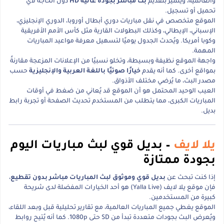
والعالمية، ويتميز بتقديم
بث مباشر بجودة عالية HD
دون الحاجة لأي
تحميل أو تسجيل.
الموقع متخصص في نقل مباريات دوري أبطال أوروبا، الدوري الإنجليزي،
الإسباني، الإيطالي، وكذلك البطولات القارية مثل كأس الأمم الأفريقية
وكوبا أمريكا. ويُحدث الجدول يوميًا لتسهيل معرفة مواعيد المباريات
المهمة.
واجهة الموقع نظيفة وبسيطة، وتخلو نسبيًا من الإعلانات المزعجة مقارنةً
بمواقع أخرى. كما أنه يقدم
خيارًا صوتيًا باللغة العربية والإنجليزية
حسب
مصدر البث، ما يُرضي مختلف الأذواق.
العيب الوحيد المحتمل هو أن الموقع قد يُعاني من ضغط في أوقات
المباريات الكبرى، مما يتطلب من المستخدم تحديث الصفحة أو تجربة رابط
بديل.
يلا لايف
– بديل قوي لبث مباريات اليوم
بجودة ممتازة
إذا كنت تبحث عن
بديل قوي وموثوق لبث المباريات مباشر بدون تقطيع
،
فإن موقع يلا لايف (Yalla Live) هو أحد الخيارات المفضلة لدى شريحة
كبيرة من المستخدمين.
الموقع يغطي جميع المباريات العالمية، مع تقارير تحليلية قبل وبعد اللقاء،
ويُعرض البث بجودات متعددة تبدأ من SD حتى 1080p. كما أنه يُتيح روابط