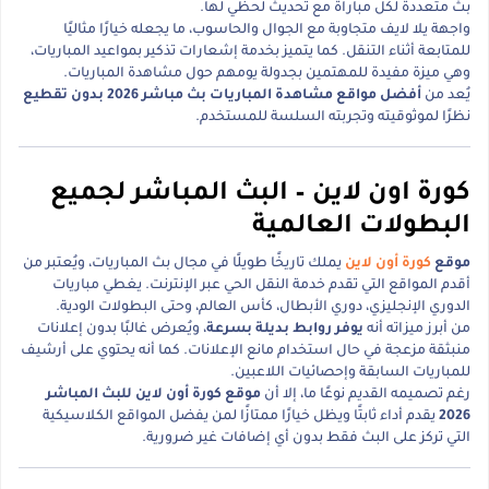
بث متعددة لكل مباراة مع تحديث لحظي لها.
واجهة يلا لايف متجاوبة مع الجوال والحاسوب، ما يجعله خيارًا مثاليًا
للمتابعة أثناء التنقل. كما يتميز بخدمة إشعارات تذكير بمواعيد المباريات،
وهي ميزة مفيدة للمهتمين بجدولة يومهم حول مشاهدة المباريات.
يُعد من
أفضل مواقع مشاهدة المباريات بث مباشر 2026 بدون تقطيع
نظرًا لموثوقيته وتجربته السلسة للمستخدم.
كورة اون لاين – البث المباشر لجميع
البطولات العالمية
موقع
كورة أون لاين
يملك تاريخًا طويلًا في مجال بث المباريات، ويُعتبر من
أقدم المواقع التي تقدم خدمة النقل الحي عبر الإنترنت. يغطي مباريات
الدوري الإنجليزي، دوري الأبطال، كأس العالم، وحتى البطولات الودية.
من أبرز ميزاته أنه
يوفر روابط بديلة بسرعة
، ويُعرض غالبًا بدون إعلانات
منبثقة مزعجة في حال استخدام مانع الإعلانات. كما أنه يحتوي على أرشيف
للمباريات السابقة وإحصائيات اللاعبين.
رغم تصميمه القديم نوعًا ما، إلا أن
موقع كورة أون لاين للبث المباشر
2026
يقدم أداء ثابتًا ويظل خيارًا ممتازًا لمن يفضل المواقع الكلاسيكية
التي تركز على البث فقط بدون أي إضافات غير ضرورية.