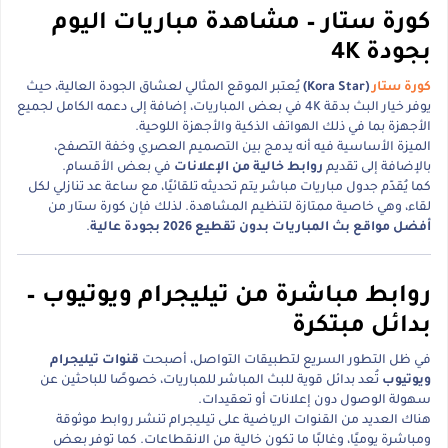
كورة ستار – مشاهدة مباريات اليوم
بجودة 4K
كورة ستار
(Kora Star)
يُعتبر الموقع المثالي لعشاق الجودة العالية، حيث
يوفر خيار البث بدقة 4K في بعض المباريات، إضافة إلى دعمه الكامل لجميع
الأجهزة بما في ذلك الهواتف الذكية والأجهزة اللوحية.
الميزة الأساسية فيه أنه يدمج بين التصميم العصري وخفة التصفح،
بالإضافة إلى تقديم
روابط خالية من الإعلانات
في بعض الأقسام.
كما يُقدّم جدول مباريات مباشر يتم تحديثه تلقائيًا، مع ساعة عد تنازلي لكل
لقاء، وهي خاصية ممتازة لتنظيم المشاهدة. لذلك فإن كورة ستار من
أفضل مواقع بث المباريات بدون تقطيع 2026 بجودة عالية
.
روابط مباشرة من تيليجرام ويوتيوب –
بدائل مبتكرة
في ظل التطور السريع لتطبيقات التواصل، أصبحت
قنوات تيليجرام
ويوتيوب
تُعد بدائل قوية للبث المباشر للمباريات، خصوصًا للباحثين عن
سهولة الوصول دون إعلانات أو تعقيدات.
هناك العديد من القنوات الرياضية على تيليجرام تنشر روابط موثوقة
ومباشرة يوميًا، وغالبًا ما تكون خالية من الانقطاعات. كما توفر بعض