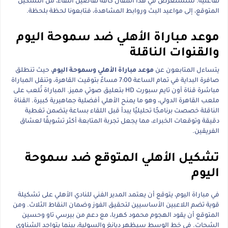
تفاعلية. سنستعرض في هذا المقال كافة تفاصيل اللقاء، من التشكيل
المتوقع، إلى مواعيد البث وروابط المشاهدة، فتابعونا لحظة بلحظة.
موعد مباراة الأهلي ضد سموحة اليوم
والقنوات الناقلة
يتساءل المتابعون عن
موعد مباراة الأهلي وسموحة اليوم
، حيث تنطلق
صافرة البداية في تمام الساعة 7:00 مساءً بتوقيت القاهرة، وتنقل المباراة
مباشرة قناة أون تايم سبورت HD بتعليق صوتي مميز. المباراة تُلعب على
ملعب القاهرة الدولي، وهو ما يمنح الأهلي أفضلية جماهيرية كبيرة. القناة
الناقلة خصصت برنامجًا تحليليًا يبدأ قبل اللقاء بساعة يتضمن تغطية
دقيقة وتوقعات الخبراء، مما يجعل تجربة المتابعة أكثر تشويقًا لعشاق
الفريقين.
تشكيل الأهلي المتوقع ضد سموحة
اليوم
في مباراة اليوم، يتوقع أن يعتمد المدير الفني للنادي الأهلي على تشكيلة
قوية تضم اللاعبين الأساسيين لتحقيق الفوز وضمان النقاط الثلاث. ومن
المتوقع أن يقود الهجوم محمود كهربا، مع دعم من بيرسي تاو وحسين
الشحات. في خط الوسط سيظهر ديانغ والسولية، بينما يتواجد الشناوي