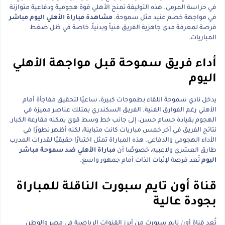
في حراسة المرمى. هذه التوليفة تمنح الأهلي قوة هجومية ودفاعية متوازنة
في مواجهة خصم عنيد مثل سموحة.
مشاهدة مباراة الأهلي اليوم مباشر
فرصة لمعرفة مدى جاهزية الفريق فنياً وبدنياً، خاصة في ظل ضغط
المباريات.
أداء فريق سموحة قبل مواجهة الأهلي
اليوم
يدخل نادي سموحة اللقاء بطموحات كبيرة، ساعيًا لتحقيق مفاجأة أمام
الأهلي رغم الفوارق الفنية. الفريق السكندري يمتلك عناصر مميزة في
الهجوم بقيادة حسام حسن، إلى جانب خط وسط قوي يمكنه مقارعة الكبار.
نتائج الفريق في آخر خمس مباريات كانت متباينة، لكنه أظهر تطورًا في
الأداء الهجومي والدفاعي. هذه المباراة تمثل اختبارًا حقيقيًا لقدرات المدرب
طارق العشري ولاعبيه، خصوصًا أن
مباراة الأهلي ضد سموحة مباشر
اليوم
تُعد فرصة لإثبات الذات أمام جمهور واسع.
قناة أون تايم سبورت الناقلة للمباراة
بجودة عالية
تُعد قناة أون تايم سبورت من أبرز القنوات الرياضية في مصر والوطن