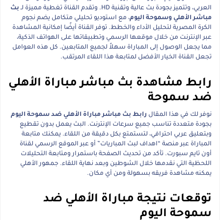
العربي، وتتميز بجودة بث عالية وتقنية HD. وتقدم القناة تغطية مميزة لـ
بث
مباشر الأهلي وسموحة اليوم
، مع استوديو تحليلي متكامل يضم نجوم
الكرة المصرية لتحليل الأداء والخطط. توفر القناة أيضًا إمكانية المشاهدة
عبر الإنترنت من خلال موقعها الرسمي وتطبيقاتها على الهواتف الذكية،
مما يجعل الوصول إلى المباراة سهلاً لجميع المتابعين. كل هذه العوامل
تجعل القناة الخيار الأفضل لمتابعة هذا اللقاء المرتقب.
رابط مشاهدة بث مباشر مباراة الأهلي
ضد سموحة
نوفر لك في هذا المقال
رابط بث مباشر مباراة الأهلي ضد سموحة اليوم
بجودة متعددة تناسب جميع سرعات الإنترنت. البث يعمل بدون تقطيع
وبتعليق عربي احترافي، لتستمتع بكل دقيقة من اللقاء. يمكنك متابعة
المباراة عبر منصة “اهداف لبث المباريات” أو عبر الموقع الرسمي لقناة
أون تايم سبورت. تأكد من تحديث الصفحة باستمرار ومتابعة التحليلات
اللحظية التي نقدمها خلال الشوطين وبعد نهاية اللقاء. جمهور الأهلي
يمكنه مشاهدة فريقه بسهولة ومن أي مكان.
توقعات نتيجة مباراة الأهلي ضد
سموحة اليوم