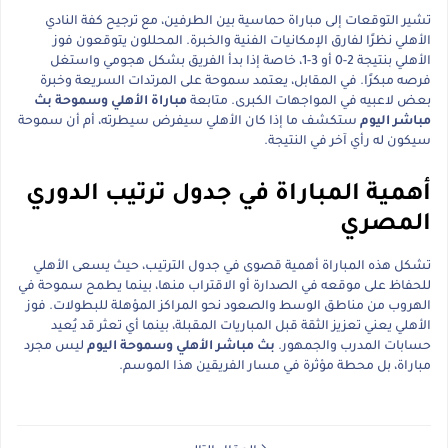
تشير التوقعات إلى مباراة حماسية بين الطرفين، مع ترجيح كفة النادي
الأهلي نظرًا لفارق الإمكانيات الفنية والخبرة. المحللون يتوقعون فوز
الأهلي بنتيجة 2-0 أو 3-1، خاصة إذا بدأ الفريق بشكل هجومي واستغل
فرصه مبكرًا. في المقابل، يعتمد سموحة على المرتدات السريعة وخبرة
بعض لاعبيه في المواجهات الكبرى. متابعة
مباراة الأهلي وسموحة بث
مباشر اليوم
ستكشف ما إذا كان الأهلي سيفرض سيطرته، أم أن سموحة
سيكون له رأي آخر في النتيجة.
أهمية المباراة في جدول ترتيب الدوري
المصري
تشكل هذه المباراة أهمية قصوى في جدول الترتيب، حيث يسعى الأهلي
للحفاظ على موقعه في الصدارة أو الاقتراب منها، بينما يطمح سموحة في
الهروب من مناطق الوسط والصعود نحو المراكز المؤهلة للبطولات. فوز
الأهلي يعني تعزيز الثقة قبل المباريات المقبلة، بينما أي تعثر قد يُعيد
حسابات المدرب والجمهور.
بث مباشر الأهلي وسموحة اليوم
ليس مجرد
مباراة، بل محطة مؤثرة في مسار الفريقين هذا الموسم.