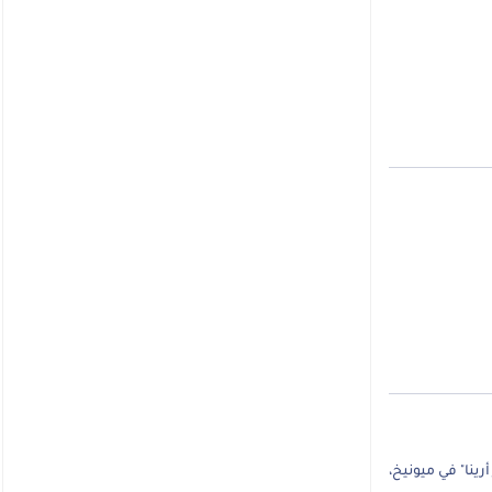
رينا" في ميونيخ،