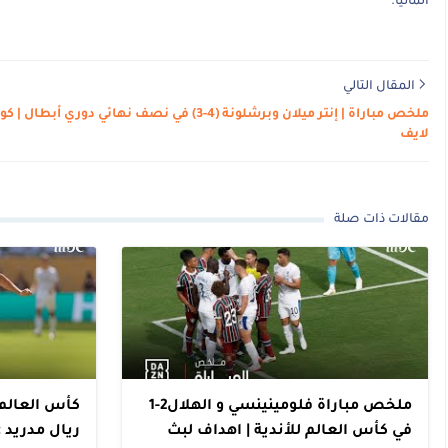
ألمانيا.
المقال التالي
ملخص مباراة | إنتر ميلان وبرشلونة (4-3) في نصف نهائي دوري أبطال | 
لايف
مقالات ذات صلة
ملخص مباراة فلومينينسي و الهلال2-1
كأس العالم 
في كأس العالم للأندية | اهداف لبث