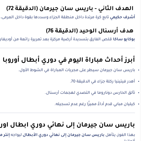
الهدف الثاني - باريس سان جيرمان (الدقيقة 72)
أشرف حكيمي
تابع كرة مرتدة داخل منطقة الجزاء وسددها بقوة داخل المرمى، م
هدف أرسنال الوحيد (الدقيقة 76)
بوكايو ساكا
قلص الفارق بتسديدة أرضية مركزة بعد تمريرة رائعة من أوديغارد،
أبرز أحداث مباراة اليوم في دوري أبطال أوروبا
باريس سان جيرمان سيطر على مجريات المباراة في الشوط الأول.
أهدر فيتينيا ركلة جزاء في الدقيقة 70.
تألق الحارس دوناروما في التصدي لهجمات أرسنال.
كيليان مبابي قدم أداءً مميزًا رغم عدم تسجيله.
باريس سان جيرمان إلى نهائي دوري ابطال اوروبا 5
بهذا الفوز، يتأهل
باريس سان جيرمان إلى نهائي دوري الأبطال
ليواجه
إنتر م