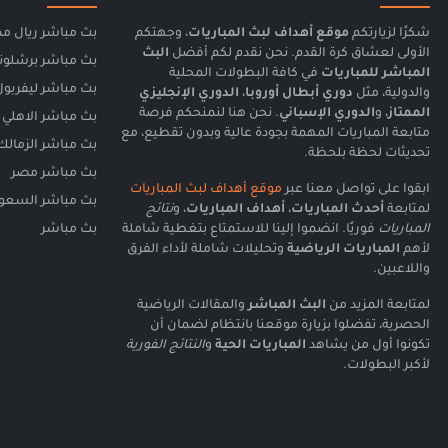
شكرًا لزيارتكم
موقع أهداف لبث المباريات
، وجهتكم
بث مباشر ريال مد
الأولى لعشاق كرة القدم. نحن نقدم لكم أفضل
البث
بث مباشر برشلون
المباشر للمباريات
في كافة البطولات المحلية
بث مباشر ليفربول
والدولية، مثل
دوري أبطال أوروبا
،
الدوري الإنجليزي
الممتاز
، و
الدوري الإسباني
. نحن هنا لنمنحكم فرصة
بث مباشر الاهلي
متابعة المباريات المهمة بجودة عالية وبدون تقطيع، مع
بث مباشر الزمالك
تحديثات لحظة بلحظة.
بث مباشر مصر
ابقوا على تواصل معنا عبر
موقع أهداف لبث المباريات
بث مباشر السعود
لمتابعة
أحدث المباريات
،
أهداف المباريات
، و
نتائج
المباريات
فوريًا. انضموا إلينا للاستمتاع بتغطية شاملة
بث مباشر
لأهم
المباريات الرياضية
وتحليلات شاملة لأداء الفرق
واللاعبين.
لمتابعة المزيد من
البث المباشر
والمقالات الرياضية
الحصرية، تفضلوا بزيارة موقعنا بانتظام لضمان أن
تكونوا أول من يشاهد
المباريات الحية
و
النتائج الفورية
لأكبر البطولات.