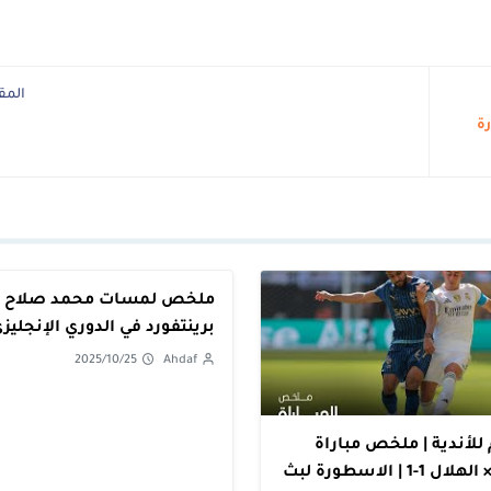
المق
كورة
ملخص لمسات محمد صلاح 
برينتفورد في الدوري الإنجليزي
ملكي ولمسة عالمية
2025/10/25
Ahdaf
للأندية | ملخص مباراة
ريال مدريد × الهلال 1-1 | الاسطورة لبث