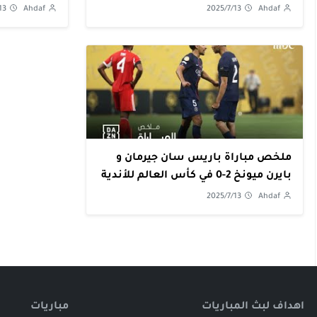
المباريات
المباريات
13
Ahdaf
2025/7/13
Ahdaf
ملخص مباراة باريس سان جيرمان و
بايرن ميونخ 2-0 في كأس العالم للأندية
| اهداف
2025/7/13
Ahdaf
اهداف لبث المباريات
مباريات