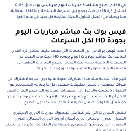
في الختام، أصبح
مشاهدة مباريات اليوم عبر فيس بوك
خيارًا مثاليًا
لعشاق كرة القدم، حيث يجمع بين السرعة، البساطة، والتكلفة المجانية،
مما يجعله من أفضل الحلول البديلة لمتابعة كل جديد في عالم الكرة.
فيس بوك بث مباشر مباريات اليوم
بجودة HD لكل السرعات
أصبح
فيس بوك
من أبرز المنصات التي يعتمد عليها عشاق كرة القدم
لمتابعة
بث مباشر مباريات اليوم بجودة HD
، حيث توفر العديد من
الصفحات الرياضية خدمة البث المجاني لجميع المباريات المهمة في
مختلف الدوريات حول العالم، سواء الأوروبية أو العربية.
تتيح هذه الخدمة مشاهدة المباريات بجودة عالية دون الحاجة لاشتراك في
قنوات مدفوعة أو تحميل تطبيقات معقدة. كل ما يحتاجه المستخدم هو
الاتصال بالإنترنت والدخول إلى الصفحات الموثوقة التي تقدم البث. والميزة
الأهم أن البث يتناسب مع جميع
سرعات الإنترنت
، حيث يتم توفير أكثر من
جودة مثل HD وSD لضمان تجربة مشاهدة سلسة بدون تقطيع.
تشمل المباريات التي يتم بثها على فيسبوك مباريات الدوري الإنجليزي
الممتاز، الدوري الإسباني، دوري أبطال أوروبا، الدوري الإيطالي، الدوري
المصري، ودوري روشن السعودي، وغيرها من البطولات الكبرى التي تحظى
بجماهيرية واسعة.