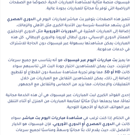
فيسبوك منصة مثالية لمشاهدة المباريات الحية، خصوصًا مع الصفحات
الرياضية التي توفر بثًا مجانيًا للمباريات بجودة عالية.
تتميز هذه الصفحات بتوفير بث مباشر لمباريات اليوم في
الدوري المصري
الذي يشهد منافسة شرسة بين الأندية الكبرى مثل الأهلي والزمالك،
إضافة إلى المباريات المثيرة في
الدوريات الأوروبية
مثل الدوري الإنجليزي
الممتاز، الدوري الإسباني، دوري أبطال أوروبا، والدوري الإيطالي. كل هذه
المباريات يمكن مشاهدتها بسهولة عبر فيسبوك دون الحاجة للاشتراك
في خدمات مدفوعة.
ما يميز
بث مباريات اليوم عبر فيسبوك
هو أنه يتناسب مع جميع سرعات
الإنترنت. حيث يمكن للمشاهدين اختيار جودة البث التي تناسبهم سواء
كانت
HD أو SD
، مما يوفر تجربة مشاهدة سلسة دون انقطاع أو تقطيع.
إضافة إلى ذلك، يمكن للمشاهدين التفاعل مع المباريات من خلال
التعليقات والإعجابات، مما يزيد من الحماس والتفاعل مع الجمهور.
إحدى الفوائد الكبرى لبث المباريات عبر فيسبوك هي أن هذه الخدمة مجانية
تمامًا، مما يجعلها خيارًا مثاليًا لمتابعة المباريات من المنزل أو أثناء التنقل
عبر الهواتف الذكية أو الأجهزة اللوحية.
في الختام، إذا كنت ترغب في
مشاهدة مباريات اليوم بث مباشر
، سواء
كانت في
الدوري المصري أو الدوري الأوروبي
، فإن فيسبوك هو الخيار
الأفضل لك، حيث يقدم لك بثًا مجانيًا وسهلاً ومناسبًا لجميع سرعات