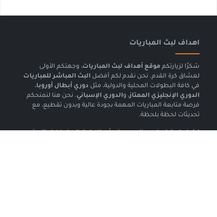
اهداف لبث المباريات
شكرًا لزيارتكم
موقع أهداف لبث المباريات
، وجهتكم الأولى
لعشاق كرة القدم. نحن نقدم لكم أفضل
البث المباشر للمباريات
في كافة البطولات المحلية والدولية، مثل
دوري أبطال أوروبا
،
الدوري الإنجليزي الممتاز
، و
الدوري الإسباني
. نحن هنا لنمنحكم
فرصة متابعة المباريات المهمة بجودة عالية وبدون تقطيع، مع
تحديثات لحظة بلحظة.
ابقوا على تواصل معنا عبر
موقع أهداف لبث المباريات
لمتابعة
أحدث المباريات
،
أهداف المباريات
، و
نتائج المباريات
فوريًا. انضموا
إلينا للاستمتاع بتغطية شاملة لأهم
المباريات الرياضية
وتحليلات
شاملة لأداء الفرق واللاعبين.
لمتابعة المزيد من
البث المباشر
والمقالات الرياضية الحصرية،
تفضلوا بزيارة موقعنا بانتظام لضمان أن تكونوا أول من يشاهد
المباريات الحية
و
النتائج الفورية
لأكبر البطولات.