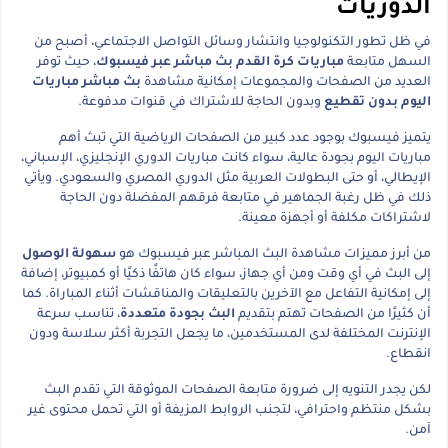
الدوريات
في ظل تطور التكنولوجيا وانتشار وسائل التواصل الاجتماعي، أصبح من
السهل متابعة
مباريات كرة القدم بث مباشر عبر فيسبوك
، حيث توفر
العديد من الصفحات والمجموعات إمكانية مشاهدة
بث مباشر مباريات
اليوم بدون تقطيع
وبدون الحاجة للاشتراك في قنوات مدفوعة.
يتميز فيسبوك بوجود عدد كبير من الصفحات الرياضية التي تبث أهم
مباريات اليوم بجودة عالية، سواء كانت مباريات الدوري الإنجليزي، الإسباني،
الإيطالي، أو حتى البطولات العربية مثل الدوري المصري والسعودي. ويأتي
ذلك في ظل رغبة الجماهير في متابعة فرقهم المفضلة دون الحاجة
لاشتراكات مكلفة أو أجهزة معينة.
من أبرز مميزات مشاهدة البث المباشر عبر فيسبوك هو
سهولة الوصول
إلى البث في أي وقت ومن أي جهاز، سواء كان هاتفًا ذكيًا أو كمبيوتر، إضافة
إلى إمكانية التفاعل مع الآخرين بالتعليقات والمناقشات أثناء المباراة. كما
أن كثيرًا من الصفحات تهتم بتقديم
البث بجودة متعددة
، تناسب سرعة
الإنترنت المختلفة لدى المستخدمين، ما يجعل التجربة أكثر سلاسة ودون
انقطاع.
لكن يجدر التنويه إلى ضرورة متابعة الصفحات الموثوقة التي تقدم البث
بشكل منتظم واحترافي، لتجنب الروابط المزيفة أو التي تحمل محتوى غير
آمن.