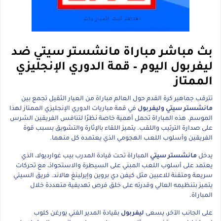
بث مباشر مباراة مانشستر سيتي ضد
ليفربول اليوم – قمة الدوري الإنجليزي
الممتاز
تترقب جماهير كرة القدم حول العالم مباراة من العيار الثقيل تجمع بين
مانشستر سيتي وليفربول
في قمة مباريات الدوري الإنجليزي الممتاز لهذا
الموسم. هذه المباراة تحمل أهمية خاصة نظرًا لتنافس الفريقين الشرس
على صدارة الترتيب واللقب. يتميز اللقاء بالإثارة والتشويق بسبب قوة
الفريقين وأسلوب اللعب الهجومي الذي يعتمده كل منهما.
يدخل
مانشستر سيتي
المباراة تحت قيادة المدرب بيب غوارديولا، الذي
يعتمد على أسلوب اللعب المبني على السيطرة والاستحواذ، مع تحركات
سريعة ومتقنة للاعبين مثل كيفن دي بروين وإيرلينغ هالاند. فريق السيتي
يتميز بتنظيمه العالي وقدرته على خلق فرص تهديفية متعددة خلال
المباراة.
على الجانب الآخر، يسعى
ليفربول
بقيادة المدير الفني يورغن كلوب