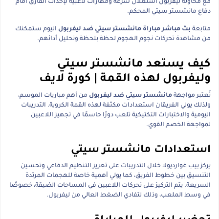
مع محاولة ليفربول استغلال سرعة ومهارات لاعبيه لإحداث الفارق أمام
دفاع مانشستر سيتي المحكم.
متابعة
بث مباشر مباراة مانشستر سيتي ضد ليفربول
اليوم ستمكنك
من مشاهدة تحركات نجوم الهجوم لحظة بلحظة وتحليل أدائهم.
كيف يستعد مانشستر سيتي
وليفربول لهذه القمة | كورة لايف
تُعتبر مواجهة
مانشستر سيتي ضد ليفربول
من أهم مباريات الموسم،
ولذلك يولي الفريقان استعدادات مكثفة لهذه القمة الكروية. التدريبات
اليومية والاختبارات التكتيكية تلعب دورًا حاسمًا في تجهيز اللاعبين
لمواجهة الخصم القوي.
استعدادات مانشستر سيتي
يركز بيب غوارديولا خلال التدريبات على تعزيز التنظيم الدفاعي وتحسين
التنسيق بين خطوط الفريق، كما يولي أهمية خاصة للهجمات المرتدة
السريعة. يتم التركيز على تحركات اللاعبين في المساحات الضيقة، خصوصًا
في وسط الملعب، وذلك لتفادي الضغط العالي من ليفربول.