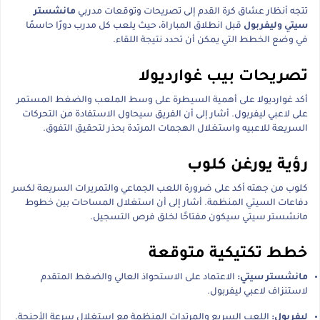
تتجه أنظار عشاق كرة القدم إلى تصريحات وتوقعات مدربي
مانشستر
سيتي وليفربول
قبل انطلاق المباراة، حيث يلعب كل مدرب دورًا حاسمًا
في وضع الخطط التي يمكن أن تحدد نتيجة اللقاء.
تصريحات بيب غوارديولا
أكد غوارديولا على أهمية السيطرة على وسط الملعب والضغط المستمر
على لاعبي ليفربول. أشار إلى أن الفريق سيحاول الاستفادة من التحركات
السريعة للاعبيه واستغلال الهجمات المرتدة بحذر لتحقيق التفوق.
رؤية يورغن كلوب
كلوب من جهته أكد على ضرورة اللعب الجماعي والتمريرات السريعة لكسر
دفاعات السيتي المنظمة. أشار إلى أن استغلال المساحات بين خطوط
مانشستر سيتي سيكون مفتاحًا لخلق فرص التسجيل.
خطط تكتيكية متوقعة
مانشستر سيتي:
الاعتماد على الاستحواذ العالي والضغط المتقدم
لاستنزاف لاعبي ليفربول.
ليفربول:
اللعب السريع والمرتدات المنظمة مع استغلال سرعة الأجنحة.