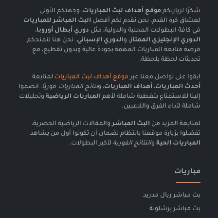
شكرًا لزيارتكم
موقع أهداف لبث المباريات
، وجهتكم الأولى
لعشاق كرة القدم. نحن نقدم لكم أفضل
البث المباشر للمباريات
في كافة البطولات المحلية والدولية، مثل
دوري أبطال أوروبا
،
الدوري الإنجليزي الممتاز
، و
الدوري الإسباني
. نحن هنا لنمنحكم
فرصة متابعة المباريات المهمة بجودة عالية وبدون تقطيع، مع
تحديثات لحظة بلحظة.
ابقوا على تواصل معنا عبر
موقع أهداف لبث المباريات
لمتابعة
أحدث المباريات
،
أهداف المباريات
، و
نتائج المباريات
فوريًا. انضموا
إلينا للاستمتاع بتغطية شاملة لأهم
المباريات الرياضية
وتحليلات
شاملة لأداء الفرق واللاعبين.
لمتابعة المزيد من
البث المباشر
والمقالات الرياضية الحصرية،
تفضلوا بزيارة موقعنا بانتظام لضمان أن تكونوا أول من يشاهد
المباريات الحية
و
النتائج الفورية
لأكبر البطولات.
مباريات
بث مباشر ريال مدريد
بث مباشر برشلونة