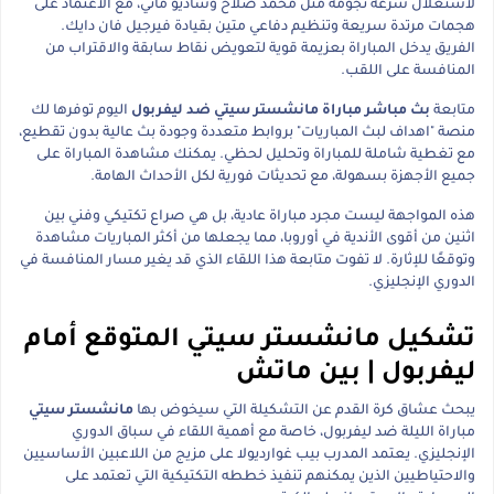
لاستغلال سرعة نجومه مثل محمد صلاح وساديو ماني، مع الاعتماد على
هجمات مرتدة سريعة وتنظيم دفاعي متين بقيادة فيرجيل فان دايك.
الفريق يدخل المباراة بعزيمة قوية لتعويض نقاط سابقة والاقتراب من
المنافسة على اللقب.
متابعة
بث مباشر مباراة مانشستر سيتي ضد ليفربول
اليوم توفرها لك
منصة "اهداف لبث المباريات" بروابط متعددة وجودة بث عالية بدون تقطيع،
مع تغطية شاملة للمباراة وتحليل لحظي. يمكنك مشاهدة المباراة على
جميع الأجهزة بسهولة، مع تحديثات فورية لكل الأحداث الهامة.
هذه المواجهة ليست مجرد مباراة عادية، بل هي صراع تكتيكي وفني بين
اثنين من أقوى الأندية في أوروبا، مما يجعلها من أكثر المباريات مشاهدة
وتوقعًا للإثارة. لا تفوت متابعة هذا اللقاء الذي قد يغير مسار المنافسة في
الدوري الإنجليزي.
تشكيل مانشستر سيتي المتوقع أمام
ليفربول | بين ماتش
يبحث عشاق كرة القدم عن التشكيلة التي سيخوض بها
مانشستر سيتي
مباراة الليلة ضد ليفربول، خاصة مع أهمية اللقاء في سباق الدوري
الإنجليزي. يعتمد المدرب بيب غوارديولا على مزيج من اللاعبين الأساسيين
والاحتياطيين الذين يمكنهم تنفيذ خططه التكتيكية التي تعتمد على