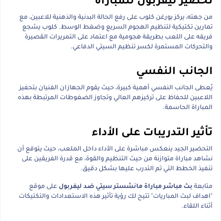
تحضير ليفربول للمباراة
من جهته، يركز يورغن كلوب على رفع الحالة البدنية والذهنية للاعبين، مع
تمارين تكتيكية لتنظيم الهجوم السريع وضغط الوسط. كلوب يشجع
فريقه على اللعب بطريقة هجومية مع اعتماد على التمريرات القصيرة
والتحركات المستمرة لكسر تنظيم السيتي الدفاعي.
الجانب النفسي
يُعطى الجانب النفسي أهمية كبيرة، حيث يقوم الجهازان الفنيان بتحفيز
اللاعبين للحفاظ على تركيزهم العالي وتجاوز الضغوطات المرتبطة بهذه
المباراة الحاسمة.
تأثير التدريبات على الأداء
التحضير الجيد ينعكس مباشرة على الأداء داخل الملعب، حيث يتوقع أن
نشاهد مباراة متوازنة من حيث التنظيم والقوة، مع قدرة الفريقين على
تنفيذ الخطط التي تم التدرب عليها بشكل دقيق.
متابعة
بث مباشر مباراة مانشستر سيتي ضد ليفربول
على موقع
"اهداف لبث المباريات" تتيح لك رؤية تأثير هذه الاستعدادات والتكتيكات
أثناء اللقاء.