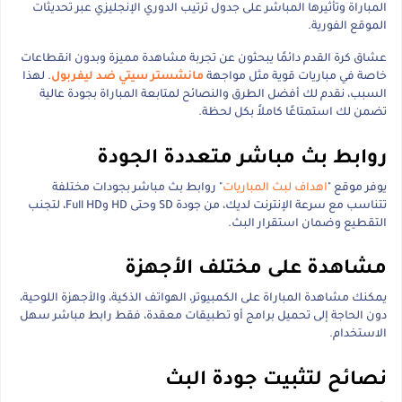
المباراة وتأثيرها المباشر على جدول ترتيب الدوري الإنجليزي عبر تحديثات
الموقع الفورية.
عشاق كرة القدم دائمًا يبحثون عن تجربة مشاهدة مميزة وبدون انقطاعات
خاصة في مباريات قوية مثل مواجهة
مانشستر سيتي ضد ليفربول
. لهذا
السبب، نقدم لك أفضل الطرق والنصائح لمتابعة المباراة بجودة عالية
تضمن لك استمتاعًا كاملاً بكل لحظة.
روابط بث مباشر متعددة الجودة
يوفر موقع "
اهداف لبث المباريات
" روابط بث مباشر بجودات مختلفة
تتناسب مع سرعة الإنترنت لديك، من جودة SD وحتى HD وFull HD، لتجنب
التقطيع وضمان استقرار البث.
مشاهدة على مختلف الأجهزة
يمكنك مشاهدة المباراة على الكمبيوتر، الهواتف الذكية، والأجهزة اللوحية،
دون الحاجة إلى تحميل برامج أو تطبيقات معقدة، فقط رابط مباشر سهل
الاستخدام.
نصائح لتثبيت جودة البث