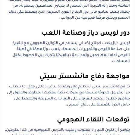
يُعتبر محمد صلاح النجم الأساسي في هجوم ليفربول، حيث يمتاز بسرعته
الفائقة ومهاراته الفردية التي تسمح له بتجاوز المدافعين بسهولة. من
جهته، يلعب ساديو ماني دور الجناح القوي السريع، الذي يضغط على دفاع
الخصم ويخلق فرصًا هجومية من الجوانب.
دور لويس دياز وصناعة اللعب
لويس دياز يلعب كجناح إضافي يساهم في التوازن الهجومي مع القدرة
على صناعة الفرص والتمريرات الحاسمة. يلعب دورًا مهمًا في تهيئة
الفرص أمام المهاجمين ويُعد لاعبًا ديناميكيًا يتحرك بين الخطوط لخلق
المساحات.
مواجهة دفاع مانشستر سيتي
يدافع مانشستر سيتي بتنظيم عالٍ وبقيادة رباعي دفاعي قوي، ما يتطلب
من ليفربول هجومًا منسقًا مع تحركات ذكية لتفكيك الخطوط والدخول إلى
مناطق خطيرة. يعتمد ليفربول على التمريرات السريعة والضغط على
حامل الكرة للضغط على دفاع السيتي.
توقعات اللقاء الهجومي
يتوقع أن تكون المباراة مفتوحة ومليئة بالفرص الهجومية من كلا الطرفين،