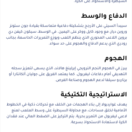
السيطرة والاستحواذ على الكرة.
الدفاع والوسط
سيبدأ السيتي على الأرجح بتشكيلة دفاعية متماسكة بقيادة جون ستونز
وروبن دياز، مع وجود كايل ووكر على اليمين. في الوسط، سيكون كيفن دي
بروين اللاعب المحوري الذي ينظم اللعب ويوزع التمريرات الحاسمة، بجانب
رودري الذي يدعم الدفاع والهجوم على حد سواء.
الهجوم
يبرز في الهجوم النجم النرويجي إيرلينغ هالاند، الذي يسعى لتعزيز سجله
التهديفي أمام دفاعات ليفربول. كما يعتمد الفريق على جوليان ألكانتارا أو
برناردو سيلفا لدعم الهجوم وصناعة الفرص.
الاستراتيجية التكتيكية
يهدف غوارديولا إلى بناء الهجمات من الخلف مع تحركات ذكية في الخطوط
الأمامية لخلق مساحات، مع محاولة السيطرة على وسط الملعب لمنع
لاعبي ليفربول من التمرير بحرية. يتم التركيز على الضغط العالي عند فقدان
الكرة لاستعادة الاستحواذ بسرعة.