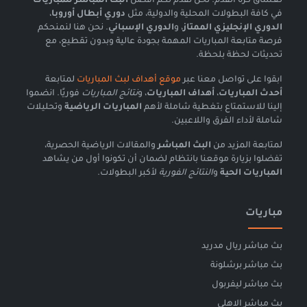
لعشاق كرة القدم. نحن نقدم لكم أفضل
البث المباشر للمباريات
في كافة البطولات المحلية والدولية، مثل
دوري أبطال أوروبا
،
الدوري الإنجليزي الممتاز
، و
الدوري الإسباني
. نحن هنا لنمنحكم
فرصة متابعة المباريات المهمة بجودة عالية وبدون تقطيع، مع
تحديثات لحظة بلحظة.
ابقوا على تواصل معنا عبر
موقع أهداف لبث المباريات
لمتابعة
أحدث المباريات
،
أهداف المباريات
، و
نتائج المباريات
فوريًا. انضموا
إلينا للاستمتاع بتغطية شاملة لأهم
المباريات الرياضية
وتحليلات
شاملة لأداء الفرق واللاعبين.
لمتابعة المزيد من
البث المباشر
والمقالات الرياضية الحصرية،
تفضلوا بزيارة موقعنا بانتظام لضمان أن تكونوا أول من يشاهد
المباريات الحية
و
النتائج الفورية
لأكبر البطولات.
مباريات
بث مباشر ريال مدريد
بث مباشر برشلونة
بث مباشر ليفربول
بث مباشر الاهلي