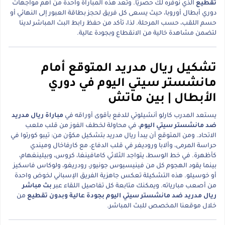
تقطيع
الذي نوفره لك حصريًا. وتُعد هذه المباراة واحدة من أهم مواجهات
دوري أبطال أوروبا، حيث يسعى كل فريق لحجز بطاقة العبور إلى النهائي أو
حسم اللقب، حسب المرحلة. لذا، تأكد من حفظ رابط البث المباشر لدينا
لتضمن مشاهدة خالية من الانقطاع وبجودة عالية.
تشكيل ريال مدريد المتوقع أمام
مانشستر سيتي اليوم في دوري
الأبطال | بين ماتش
يستعد المدرب كارلو أنشيلوتي للدفع بأقوى أوراقه في
مباراة ريال مدريد
ضد مانشستر سيتي اليوم
، في محاولة لخطف الفوز من قلب ملعب
الاتحاد. ومن المتوقع أن يبدأ ريال مدريد بتشكيل مكوّن من: تيبو كورتوا في
حراسة المرمى، وألابا وروديغر في قلب الدفاع، مع كارفاخال وميندي
كأظهرة. في خط الوسط، يتواجد الثلاثي كامافينغا، كروس، وبيلينغهام،
بينما يقود الهجوم كل من فينيسيوس جونيور، رودريغو، ولوكاس فاسكيز
أو خوسيلو. هذه التشكيلة تعكس جاهزية الفريق الإسباني لخوض واحدة
من أصعب مبارياته. ويمكنك متابعة كل تفاصيل اللقاء عبر
بث مباشر
ريال مدريد ضد مانشستر سيتي اليوم بجودة عالية وبدون تقطيع
من
خلال موقعنا المخصص للبث المباشر.