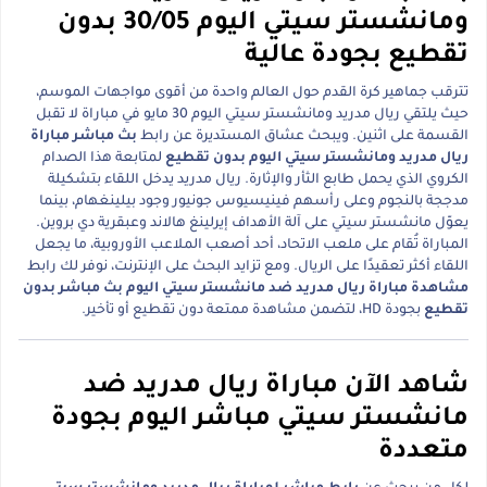
ومانشستر سيتي اليوم 30/05 بدون
تقطيع بجودة عالية
تترقب جماهير كرة القدم حول العالم واحدة من أقوى مواجهات الموسم،
حيث يلتقي ريال مدريد ومانشستر سيتي اليوم 30 مايو في مباراة لا تقبل
القسمة على اثنين. ويبحث عشاق المستديرة عن رابط
بث مباشر مباراة
ريال مدريد ومانشستر سيتي اليوم بدون تقطيع
لمتابعة هذا الصدام
الكروي الذي يحمل طابع الثأر والإثارة. ريال مدريد يدخل اللقاء بتشكيلة
مدججة بالنجوم وعلى رأسهم فينيسيوس جونيور وجود بيلينغهام، بينما
يعوّل مانشستر سيتي على آلة الأهداف إيرلينغ هالاند وعبقرية دي بروين.
المباراة تُقام على ملعب الاتحاد، أحد أصعب الملاعب الأوروبية، ما يجعل
اللقاء أكثر تعقيدًا على الريال. ومع تزايد البحث على الإنترنت، نوفر لك رابط
مشاهدة مباراة ريال مدريد ضد مانشستر سيتي اليوم بث مباشر بدون
تقطيع
بجودة HD، لتضمن مشاهدة ممتعة دون تقطيع أو تأخير.
شاهد الآن مباراة ريال مدريد ضد
مانشستر سيتي مباشر اليوم بجودة
متعددة