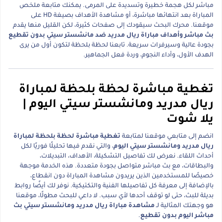
مباشر لكل هجمة خطيرة وتسديدة على المرمى. يمكنك متابعة ملخص
المباراة بعد انتهائها مباشرة، أو مشاهدة الأهداف بصيغة HD على
موقعنا. محرك البحث سيقودك إلى صفحات كثيرة، لكن القليل منها يقدم
بث مباشر وأهداف مباراة ريال مدريد ضد مانشستر سيتي بدون تقطيع
بجودة عالية وسيرفرات سريعة. تابعنا لحظة بلحظة لتكون أول من يرى
الهدف الأول، وأداء النجوم، وردة فعل الجماهير.
تغطية مباشرة لحظة بلحظة لمباراة
ريال مدريد ومانشستر سيتي اليوم |
يلا شوت
انضم إلى متابعي موقعنا لمتابعة
تغطية مباشرة لحظة بلحظة لمباراة
ريال مدريد ومانشستر سيتي اليوم
، والتي نقدم فيها تحليلًا فوريًا لكل
أحداث اللقاء. نعرض لك تفاصيل التشكيلة، الأهداف، التبديلات،
والبطاقات، مع بث مباشر متواصل بجودة متعددة. هذه الخدمة موجهة
خصيصًا للمستخدمين الذين يريدون مشاهدة المباراة دون انقطاع،
بالإضافة إلى معرفة كل تفاصيلها الفنية والتكتيكية. نوفر لك أيضًا روابط
بديلة للبث، حتى لو توقف أحدها لأي سبب. لا داعي للبحث مطولًا، موقعنا
هو وجهتك المثالية لـ
مشاهدة مباراة ريال مدريد ومانشستر سيتي بث
مباشر اليوم بدون تقطيع
.