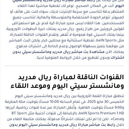
لكل من يبحث عن
رابط مباشر لمباراة ريال مدريد ومانشستر سيتي
اليوم
، أنت في المكان الصحيح. نوفر لك تغطية مباشرة لهذا اللقاء
المنتظر بدقة تتناسب مع سرعة الإنترنت لديك، سواء كنت على هاتف أو
كمبيوتر. تتوفر الجودة المنخفضة والمتوسطة والعالية، لتناسب جميع
المستخدمين. هذا اللقاء ليس مجرد مباراة كرة قدم، بل هو استعراض
لقوتين كرويتين من طراز رفيع. ريال مدريد يمتلك خبرة البطولات الأوروبية،
بينما يملك السيتي قوة هجومية لا تُقهر. وتقدم القنوات الناقلة للمباراة،
مثل beIN Sports، تغطية استثنائية مع محللين كبار، ولكن البث المباشر
من موقعنا يتميز بسهولة الوصول وعدم الحاجة إلى اشتراك مدفوع.
يمكنك الآن
مشاهدة بث مباشر ريال مدريد ومانشستر سيتي بدون
اشتراك
وبدون تقطيع من خلال الروابط المتوفرة لدينا.
القنوات الناقلة لمباراة ريال مدريد
ومانشستر سيتي اليوم وموعد اللقاء
تنطلق مباراة القمة الأوروبية بين ريال مدريد ومانشستر سيتي اليوم
الخميس 30 مايو 2025، في تمام الساعة 10:00 مساءً بتوقيت مكة المكرمة
و9:00 مساءً بتوقيت القاهرة. وتُنقل المباراة عبر عدة قنوات رياضية، أبرزها
beIN Sports Premium 1 HD، بالإضافة إلى قنوات أجنبية مثل BT Sport
وCanal+. لكن إذا لم تكن تمتلك اشتراكًا مدفوعًا، يمكنك متابعة اللقاء من
خلال
رابط بث مباشر مباراة ريال مدريد ومانشستر سيتي اليوم بدون