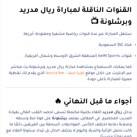
القنوات الناقلة لمباراة ريال مدريد
وبرشلونة 📺
ستنقل المباراة عبر عدة قنوات رياضية مشفرة ومفتوحة، أبرزها:
قناة SSC السعودية.
قنوات beIN Sports (لمنطقة الشرق الأوسط وشمال أفريقيا).
كما يمكنك الاستمتاع بمشاهدة مباراة ريال مدريد وبرشلونة بث مباشر
عبر الإنترنت من خلال موقع
كورة لايف – koora live
، الذي يقدم لك تغطية
مميزة للمباراة بأعلى جودة.
أجواء ما قبل النهائي 🔥
يدخل
ريال مدريد
اللقاء بكتيبة مكتملة تسعى لحصد اللقب الغالي بقيادة
المدرب المخضرم. في المقابل، يعتمد
برشلونة
على قوة خط وسطه
وصلابة دفاعه لخطف الكأس. المواجهات السابقة بين الفريقين دائمًا ما
كانت تحمل الإثارة والندية، واليوم لا يختلف الحال بل تزداد سخونة اللقاء مع
كونه نهائيًا مصيريًا.