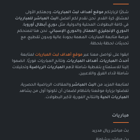
شكرًا لزيارتكم
موقع أهداف لبث المباريات
، وجهتكم الأولى
لعشاق كرة القدم. نحن نقدم لكم أفضل
البث المباشر للمباريات
في كافة البطولات المحلية والدولية، مثل
دوري أبطال أوروبا
،
الدوري الإنجليزي الممتاز
، و
الدوري الإسباني
. نحن هنا لنمنحكم
فرصة متابعة المباريات المهمة بجودة عالية وبدون تقطيع، مع
تحديثات لحظة بلحظة.
ابقوا على تواصل معنا عبر
موقع أهداف لبث المباريات
لمتابعة
أحدث المباريات
،
أهداف المباريات
، و
نتائج المباريات
فوريًا. انضموا
إلينا للاستمتاع بتغطية شاملة لأهم
المباريات الرياضية
وتحليلات
شاملة لأداء الفرق واللاعبين.
لمتابعة المزيد من
البث المباشر
والمقالات الرياضية الحصرية،
تفضلوا بزيارة موقعنا بانتظام لضمان أن تكونوا أول من يشاهد
المباريات الحية
و
النتائج الفورية
لأكبر البطولات.
مباريات
بث مباشر ريال مدريد
بث مباشر برشلونة