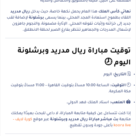
القسمة على اثنين، مليئة بالتشويق والحماس والندية!
نهائي كأس الملك
هذا العام يحمل نكهة خاصة، حيث يدخل
ريال مدريد
اللقاء بطموح استعادة المجد المحلي، بينما يسعى
برشلونة
لإضافة لقب
جديد إلى خزائنه وإثبات تفوقه المحلي. الإثارة مضمونة، والنجوم جاهزون
لإشعال المدرجات والجماهير تنتظر بفارغ الصبر لحظة الانطلاق.
توقيت مباراة ريال مدريد وبرشلونة
اليوم 🕗
🗓️
التاريخ:
اليوم
🕘
التوقيت:
الساعة 10:00 مساءً بتوقيت القاهرة – 11:00 مساءً بتوقيت
مكة المكرمة.
🏟️
الملعب:
استاد الملك فهد الدولي.
إذا كنت تتساءل عن كيفية متابعة المباراة، لا داعي للبحث بعيدًا! يمكنك
متابعة
بث مباشر مباراة ريال مدريد وبرشلونة
عبر موقع
كورة لايف –
koora live
بأعلى جودة وبدون تقطيع.