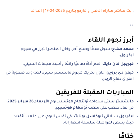
.
بث مباشر مباراة الأهلي و فاركو بتاريخ 2025-04-17 | اهداف
..
أبرز نجوم اللقاء
محمد صلاح
: سجل هدفًا وصنع آخر، وكان العنصر الأبرز في هجوم
ليفربول.
فيرجيل فان دايك
: قدم أداءً دفاعيًا رائعًا وأحبط هجمات السيتي.
كيفن دي بروين
: حاول تحريك هجوم مانشستر سيتي، لكنه وجد صعوبة في
اختراق دفاع الريدز.
المباريات المقبلة للفريقين
مانشستر سيتي
سيواجه
توتنهام هوتسبير
يوم
الأربعاء 26 فبراير 2025
،
في لقاء صعب على ملعب
توتنهام هوتسبير
.
ليفربول
سيلاقي
نيوكاسل يونايتد
في نفس اليوم، على ملعب
أنفيلد
،
حيث يسعى لمواصلة سلسلة انتصاراته.
ختامًا