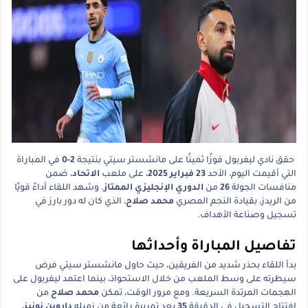
حقق نادي ليفربول فوزًا ثمينًا على مانشستر سيتي بنتيجة
2-0
في المباراة
التي أقيمت اليوم، الأحد
23 فبراير 2025
، على ملعب
الاتحاد
، ضمن
منافسات الجولة
26
من
الدوري الإنجليزي الممتاز
. وشهد اللقاء أداءً قويًا
من الريدز، بقيادة النجم المصري
محمد صلاح
، الذي كان له دور بارز في
تسجيل وصناعة الأهداف.
تفاصيل المباراة وأحداثها
بدأ اللقاء بحذر شديد من الفريقين، حيث حاول مانشستر سيتي فرض
سيطرته على وسط الملعب من خلال الاستحواذ، بينما اعتمد ليفربول على
الهجمات المرتدة السريعة. ومع مرور الوقت، تمكن
محمد صلاح
من
افتتاح التسجيل في الدقيقة
35
بعد تمريرة رائعة من زميله
داروين نونيز
،