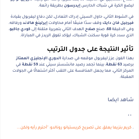
ليضع الكرة في شباك الحارس
إيدرسون
بطريقة رائعة.
في الشوط الثاني، حاول السيتي إدراك التعادل، لكن دفاع ليفربول بقيادة
فيرجيل فان دايك
وقف سدًا منيعًا أمام محاولات
إيرلينغ هالاند
ورفاقه.
وفي الدقيقة
68
، صنع
صلاح
الهدف الثاني بتمريرة متقنة إلى
كودي جاكبو
،
الذي سدد كرة قوية سكنت الشباك، ليؤكد تفوق الريدز في المباراة.
تأثير النتيجة على جدول الترتيب
بهذا الفوز، عزز ليفربول موقعه في صدارة
الدوري الإنجليزي الممتاز
برصيد
63 نقطة
، بينما تجمد رصيد مانشستر سيتي عند
59 نقطة
في
المركز الثاني، مما يجعل المنافسة على اللقب أكثر اشتعالًا في الجولات
المقبلة.
شاهد ايضا
..
.
كريم بنزيما يعلق على تصريح كريستيانو رونالدو: "أحترم رأيه ولكن...